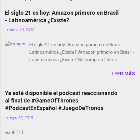
El siglo 21 es hoy: Amazon primero en Brasil
- Latinoamérica ¿Existe?
-
marzo 10, 2018
El siglo 21 es hoy: Amazon primero en Brasil -
Latinoamérica ¿Existe? Amazon primero en Brasil -
Latinoamérica ¿Existe? Se compran Libros:
Amazon llega a Colombia y Argentina Habrá 5a
LEER MÁS
temporada de Black Mirror Twitter deja de verificar
cuentas Responden los fotógrafos Brian May y el
copyright en Instagram Música y vídeo selfies en la
Ya está disponible el podcast reaccionando
red social Riddley Scott saca a Kevin Spacey de su
al final de #GameOfThrones
película Francisco regaña a los que usan el
#PodcastEnEspañol #JuegoDeTronos
smartphone en sus misas La serie de la Tierra
-
mayo 20, 2019
Media GoBee - StartUp de bicicletas de alquiler
Stop Motion en Instagram Vodafone: me siento
via IFTTT
tumbado. Amazon Music: Chingo yo, chingas tu...