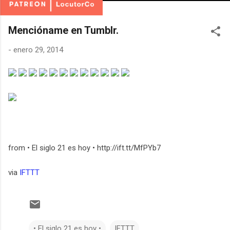
Mencióname en Tumblr.
-
enero 29, 2014
from • El siglo 21 es hoy • http://ift.tt/MfPYb7
via
IFTTT
• El siglo 21 es hoy •
IFTTT