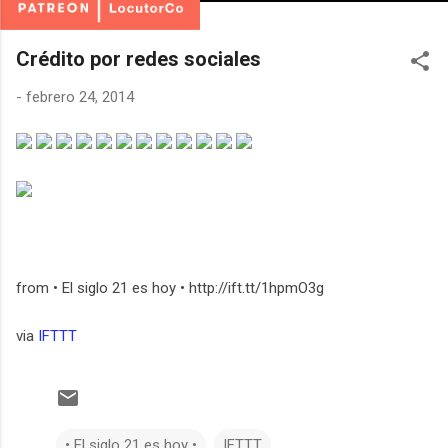
Crédito por redes sociales
-
febrero 24, 2014
from • El siglo 21 es hoy • http://ift.tt/1hpmO3g
via
IFTTT
• El siglo 21 es hoy •
IFTTT