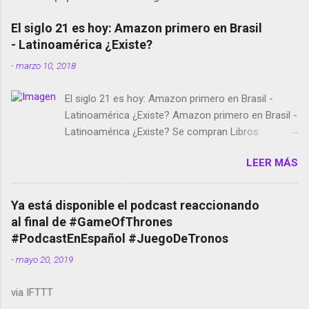
El siglo 21 es hoy: Amazon primero en Brasil
- Latinoamérica ¿Existe?
-
marzo 10, 2018
El siglo 21 es hoy: Amazon primero en Brasil -
Latinoamérica ¿Existe? Amazon primero en Brasil -
Latinoamérica ¿Existe? Se compran Libros:
Amazon llega a Colombia y Argentina Habrá 5a
LEER MÁS
temporada de Black Mirror Twitter deja de verificar
cuentas Responden los fotógrafos Brian May y el
copyright en Instagram Música y vídeo selfies en la
Ya está disponible el podcast reaccionando
red social Riddley Scott saca a Kevin Spacey de su
al final de #GameOfThrones
película Francisco regaña a los que usan el
#PodcastEnEspañol #JuegoDeTronos
smartphone en sus misas La serie de la Tierra
-
mayo 20, 2019
Media GoBee - StartUp de bicicletas de alquiler
Stop Motion en Instagram Vodafone: me siento
via IFTTT
tumbado. Amazon Music: Chingo yo, chingas tu...