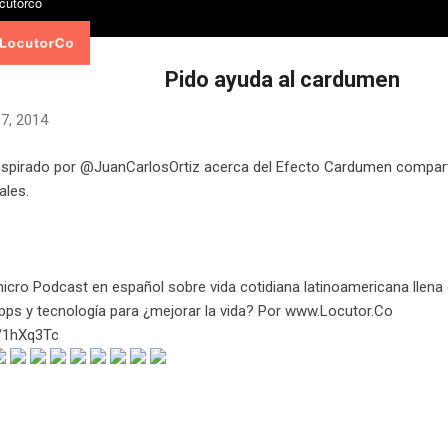
Pido ayuda al cardumen
17, 2014
inspirado por @JuanCarlosOrtiz acerca del Efecto Cardumen compar
ales.
micro Podcast en español sobre vida cotidiana latinoamericana llena
pps y tecnología para ¿mejorar la vida? Por www.Locutor.Co
tt/1hXq3Tc