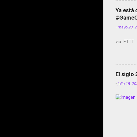
Ya está 
#GameOf
-
mayo 20, 
via IFTTT
El siglo
-
julio 18, 2