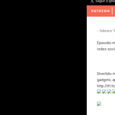
-
febrero 
Episodio 
redes soci
Divertido 
gadgets, a
http://ift.