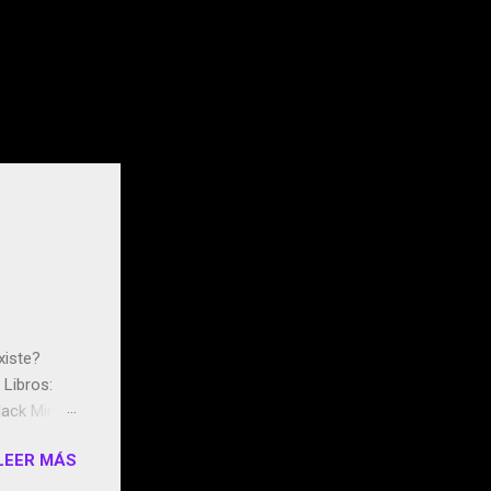
xiste?
Libros:
ack Mirror
n May y el
LEER MÁS
ddley
s que usan