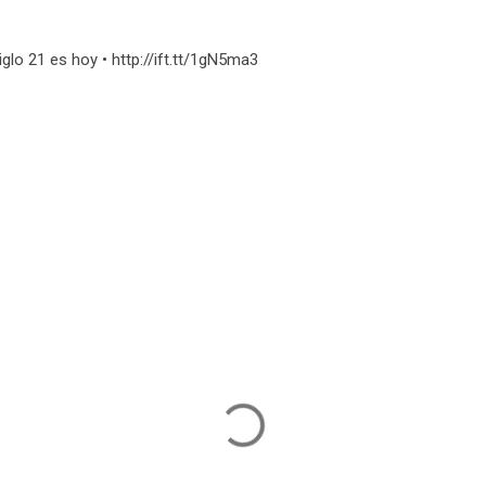
iglo 21 es hoy • http://ift.tt/1gN5ma3