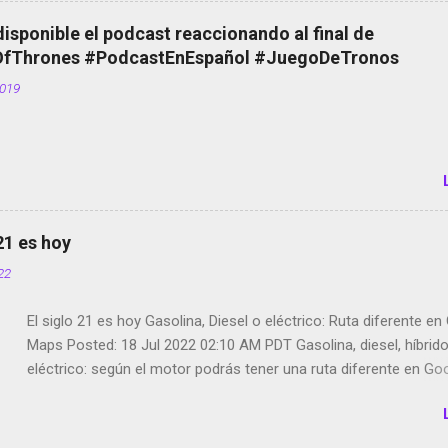
el smartphone en sus misas La serie de la Tierra Media GoBee -
disponible el podcast reaccionando al final de
de bicicletas de alquiler Stop Motion en Instagram Vodafone: m
Thrones #PodcastEnEspañol #JuegoDeTronos
tumbado. Amazon Music: Chingo yo, chingas tu... http://amzn.t
2019
Wifi en el avión #Jpod17 Live Photos en Google Photos Llegan
Partimos Dictados en Android El tamaño y su importancia...
 21 es hoy
022
El siglo 21 es hoy Gasolina, Diesel o eléctrico: Ruta diferente e
Maps Posted: 18 Jul 2022 02:10 AM PDT Gasolina, diesel, híbrid
eléctrico: según el motor podrás tener una ruta diferente en Go
Google Maps continúa evolucionando todos los días en dos se
de esos sentidos es lo que hacen los desarrolladores de Alphabe
compañía matriz de Google; y por el otro lado tenemos el creci