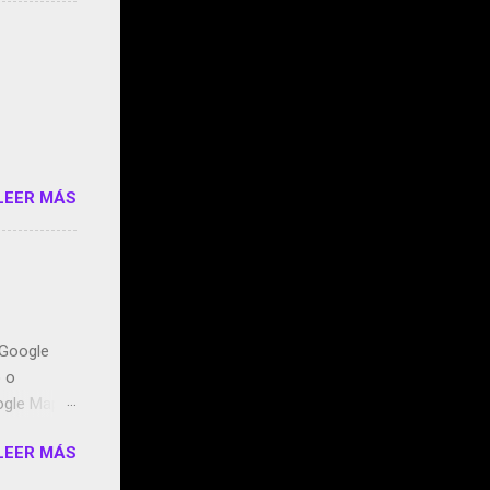
 StartUp
e siento
o/2z1UkPK
do
LEER MÁS
n Google
o o
ogle Maps.
ntidos uno
LEER MÁS
t, la
miento de