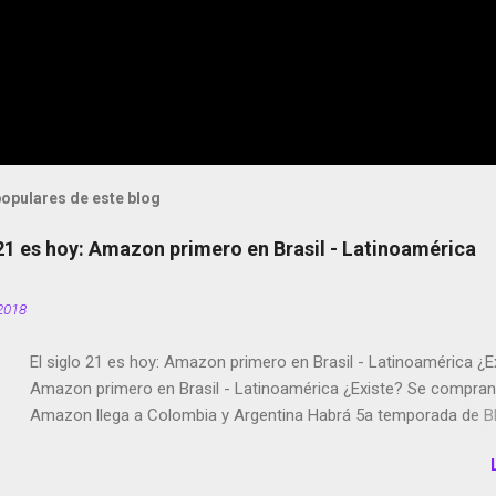
opulares de este blog
 21 es hoy: Amazon primero en Brasil - Latinoamérica
2018
El siglo 21 es hoy: Amazon primero en Brasil - Latinoamérica ¿E
Amazon primero en Brasil - Latinoamérica ¿Existe? Se compran 
Amazon llega a Colombia y Argentina Habrá 5a temporada de Bl
Twitter deja de verificar cuentas Responden los fotógrafos Bria
copyright en Instagram Música y vídeo selfies en la red social Ri
Scott saca a Kevin Spacey de su película Francisco regaña a lo