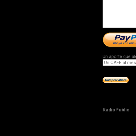
Un aporte que al
RadioPublic