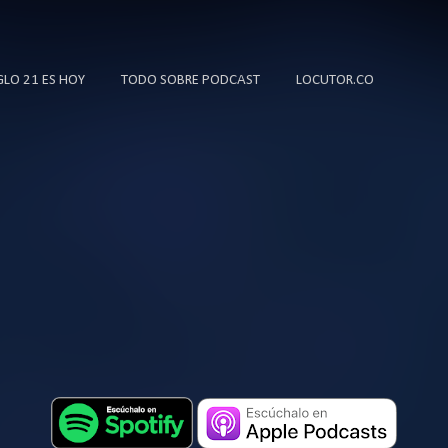
Ir al contenido principal
IGLO 21 ES HOY
TODO SOBRE PODCAST
LOCUTOR.CO