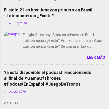
El siglo 21 es hoy: Amazon primero en Brasil
- Latinoamérica ¿Existe?
-
marzo 10, 2018
El siglo 21 es hoy: Amazon primero en Brasil -
Latinoamérica ¿Existe? Amazon primero en Brasil -
Latinoamérica ¿Existe? Se compran Libros:
Amazon llega a Colombia y Argentina Habrá 5a
LEER MÁS
temporada de Black Mirror Twitter deja de verificar
cuentas Responden los fotógrafos Brian May y el
copyright en Instagram Música y vídeo selfies en la
Ya está disponible el podcast reaccionando
red social Riddley Scott saca a Kevin Spacey de su
al final de #GameOfThrones
película Francisco regaña a los que usan el
#PodcastEnEspañol #JuegoDeTronos
smartphone en sus misas La serie de la Tierra
-
mayo 20, 2019
Media GoBee - StartUp de bicicletas de alquiler
Stop Motion en Instagram Vodafone: me siento
via IFTTT
tumbado. Amazon Music: Chingo yo, chingas tu...