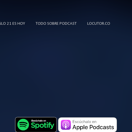
Ir al contenido principal
IGLO 21 ES HOY
TODO SOBRE PODCAST
LOCUTOR.CO