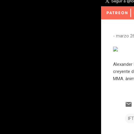
-
marzo 26
Alexander 
creyente d
MMA. ànima
IF