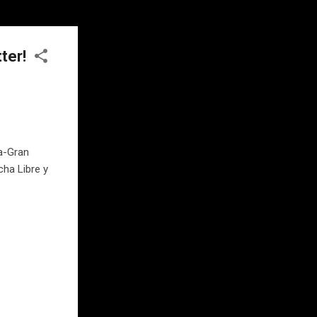
ter!
ta-Gran
cha Libre y