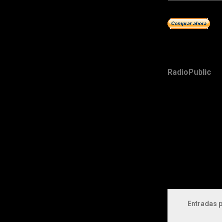
RadioPublic
Entradas p