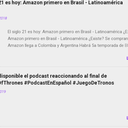
 21 es hoy: Amazon primero en Brasil - Latinoamérica
2018
El siglo 21 es hoy: Amazon primero en Brasil - Latinoamérica ¿E
Amazon primero en Brasil - Latinoamérica ¿Existe? Se compran 
Amazon llega a Colombia y Argentina Habrá 5a temporada de Bl
Twitter deja de verificar cuentas Responden los fotógrafos Bria
copyright en Instagram Música y vídeo selfies en la red social Ri
Scott saca a Kevin Spacey de su película Francisco regaña a lo
el smartphone en sus misas La serie de la Tierra Media GoBee -
disponible el podcast reaccionando al final de
de bicicletas de alquiler Stop Motion en Instagram Vodafone: m
Thrones #PodcastEnEspañol #JuegoDeTronos
tumbado. Amazon Music: Chingo yo, chingas tu... http://amzn.t
2019
Wifi en el avión #Jpod17 Live Photos en Google Photos Llegan
Partimos Dictados en Android El tamaño y su importancia...