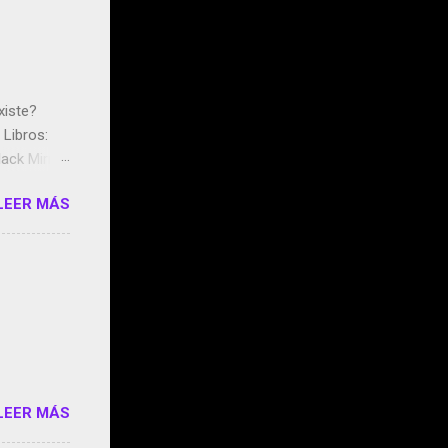
xiste?
Libros:
ack Mirror
n May y el
LEER MÁS
ddley
s que usan
 StartUp
e siento
o/2z1UkPK
do
LEER MÁS