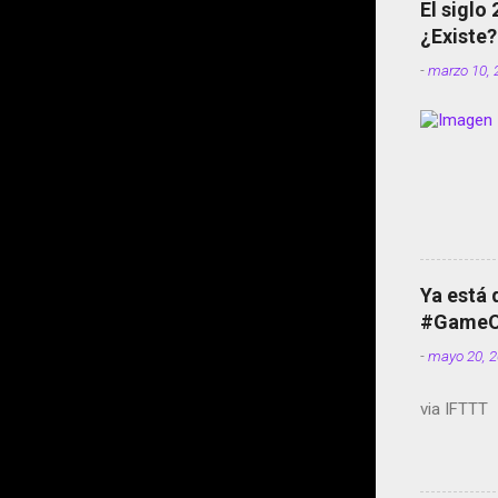
El siglo
¿Existe?
-
marzo 10, 
Ya está 
#GameOf
-
mayo 20, 
via IFTTT