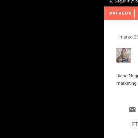
-
marzo 28
Diana Nogu
marketing 
IF