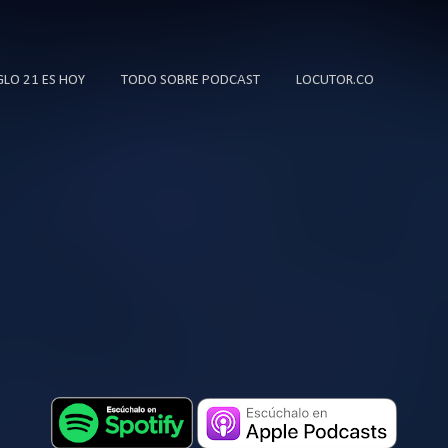
Ir al contenido principal
IGLO 21 ES HOY
TODO SOBRE PODCAST
LOCUTOR.CO