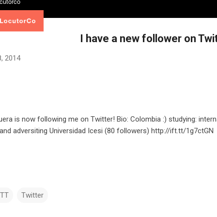
I have a new follower on Twit
, 2014
era is now following me on Twitter! Bio: Colombia :) studying: intern
and adversiting Universidad Icesi (80 followers) http://ift.tt/1g7ctGN
TTT
Twitter