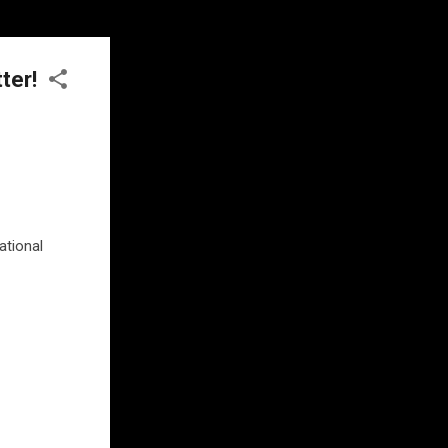
ter!
ational