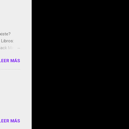
xiste?
Libros:
ack Mirror
n May y el
LEER MÁS
ddley
s que usan
 StartUp
e siento
o/2z1UkPK
do
LEER MÁS