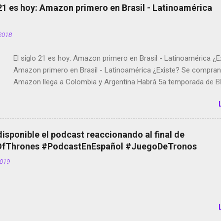
 21 es hoy: Amazon primero en Brasil - Latinoamérica
2018
El siglo 21 es hoy: Amazon primero en Brasil - Latinoamérica ¿E
Amazon primero en Brasil - Latinoamérica ¿Existe? Se compran 
Amazon llega a Colombia y Argentina Habrá 5a temporada de Bl
Twitter deja de verificar cuentas Responden los fotógrafos Bria
copyright en Instagram Música y vídeo selfies en la red social Ri
Scott saca a Kevin Spacey de su película Francisco regaña a lo
el smartphone en sus misas La serie de la Tierra Media GoBee -
disponible el podcast reaccionando al final de
de bicicletas de alquiler Stop Motion en Instagram Vodafone: m
Thrones #PodcastEnEspañol #JuegoDeTronos
tumbado. Amazon Music: Chingo yo, chingas tu... http://amzn.t
2019
Wifi en el avión #Jpod17 Live Photos en Google Photos Llegan
Partimos Dictados en Android El tamaño y su importancia...