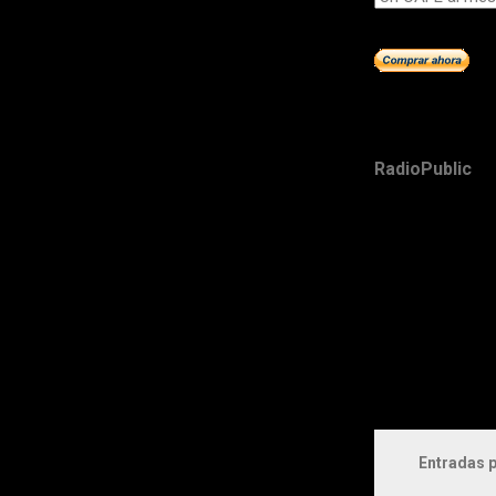
RadioPublic
Entradas p