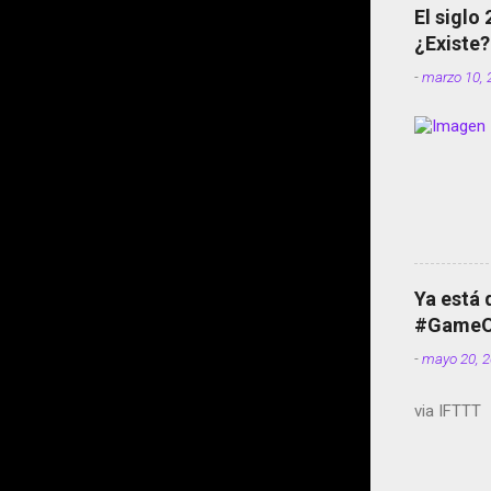
El siglo
¿Existe?
-
marzo 10, 
Ya está 
#GameOf
-
mayo 20, 
via IFTTT