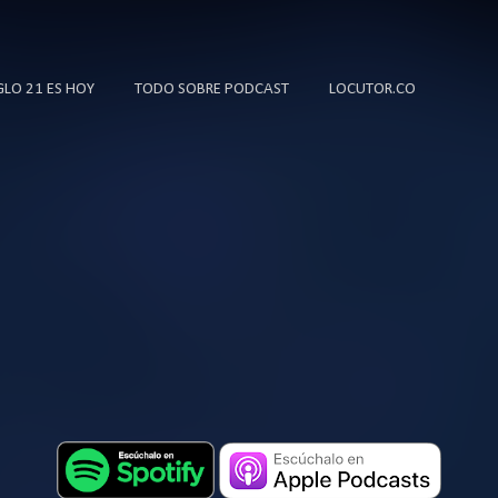
Ir al contenido principal
IGLO 21 ES HOY
TODO SOBRE PODCAST
LOCUTOR.CO