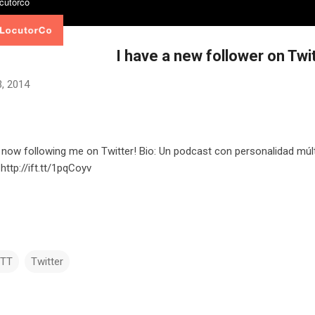
I have a new follower on Twit
, 2014
 now following me on Twitter! Bio: Un podcast con personalidad múlti
http://ift.tt/1pqCoyv
TTT
Twitter