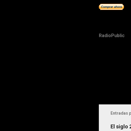
RadioPublic
Entradas p
El siglo