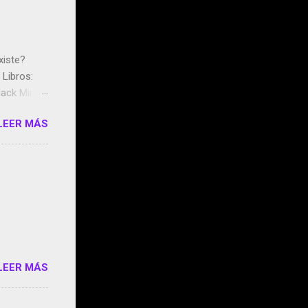
xiste?
Libros:
ack Mirror
n May y el
LEER MÁS
ddley
s que usan
 StartUp
e siento
o/2z1UkPK
do
LEER MÁS