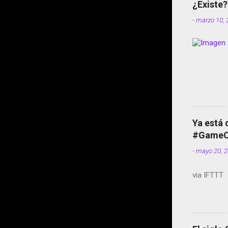
¿Existe?
-
marzo 10, 
Ya está 
#GameOf
-
mayo 20, 
via IFTTT