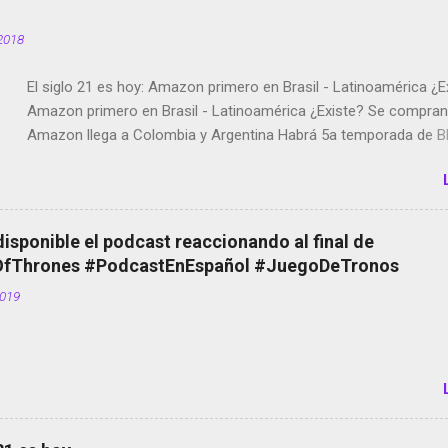
2018
El siglo 21 es hoy: Amazon primero en Brasil - Latinoamérica ¿E
Amazon primero en Brasil - Latinoamérica ¿Existe? Se compran 
Amazon llega a Colombia y Argentina Habrá 5a temporada de Bl
Twitter deja de verificar cuentas Responden los fotógrafos Bria
copyright en Instagram Música y vídeo selfies en la red social Ri
Scott saca a Kevin Spacey de su película Francisco regaña a lo
el smartphone en sus misas La serie de la Tierra Media GoBee -
disponible el podcast reaccionando al final de
de bicicletas de alquiler Stop Motion en Instagram Vodafone: m
Thrones #PodcastEnEspañol #JuegoDeTronos
tumbado. Amazon Music: Chingo yo, chingas tu... http://amzn.t
2019
Wifi en el avión #Jpod17 Live Photos en Google Photos Llegan
Partimos Dictados en Android El tamaño y su importancia...