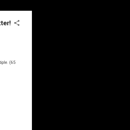
ter!
ple. (65