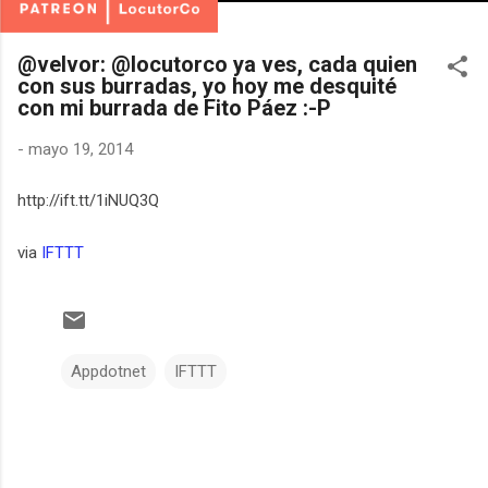
@velvor: @locutorco ya ves, cada quien
con sus burradas, yo hoy me desquité
con mi burrada de Fito Páez :-P
-
mayo 19, 2014
http://ift.tt/1iNUQ3Q
via
IFTTT
Appdotnet
IFTTT
C
o
m