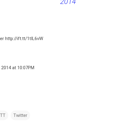
2014
r http://ift.tt/1tIL6vW
, 2014 at 10:07PM
TTT
Twitter