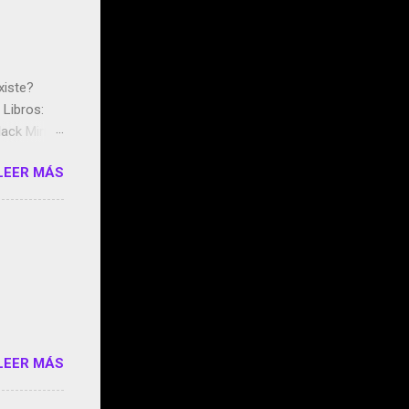
xiste?
Libros:
ack Mirror
n May y el
LEER MÁS
ddley
s que usan
 StartUp
e siento
o/2z1UkPK
do
LEER MÁS