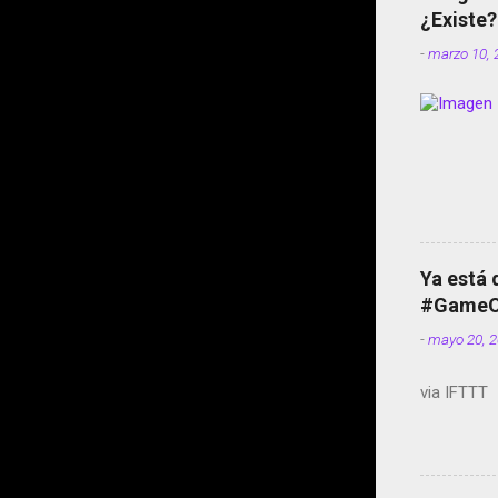
¿Existe?
-
marzo 10, 
Ya está 
#GameOf
-
mayo 20, 
via IFTTT