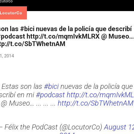
on las #bici nuevas de la policía que describí
#podcast http://t.co/mqmIvkMLRX @ Museo… 
 http://t.co/SbTWhetnAM
1, 2014
Estas son las
#bici
nuevas de la policía que
scribí en mi
#podcast
http://t.co/mqmIvkM
@ Museo… ... ... ...
http://t.co/SbTWhetnAM
— Félix the PodCast (@LocutorCo)
August 12