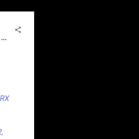
...
LRX
,