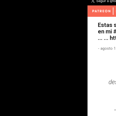
Estas s
en mi 
... ...
-
agosto 1
de