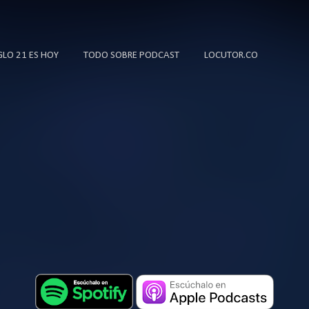
Ir al contenido principal
IGLO 21 ES HOY
TODO SOBRE PODCAST
LOCUTOR.CO