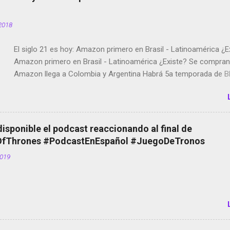
2018
El siglo 21 es hoy: Amazon primero en Brasil - Latinoamérica ¿E
Amazon primero en Brasil - Latinoamérica ¿Existe? Se compran 
Amazon llega a Colombia y Argentina Habrá 5a temporada de Bl
Twitter deja de verificar cuentas Responden los fotógrafos Bria
copyright en Instagram Música y vídeo selfies en la red social Ri
Scott saca a Kevin Spacey de su película Francisco regaña a lo
el smartphone en sus misas La serie de la Tierra Media GoBee -
disponible el podcast reaccionando al final de
de bicicletas de alquiler Stop Motion en Instagram Vodafone: m
Thrones #PodcastEnEspañol #JuegoDeTronos
tumbado. Amazon Music: Chingo yo, chingas tu... http://amzn.t
2019
Wifi en el avión #Jpod17 Live Photos en Google Photos Llegan
Partimos Dictados en Android El tamaño y su importancia...