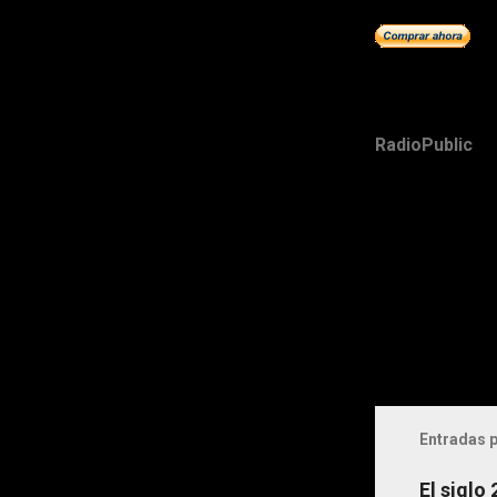
RadioPublic
Entradas p
El siglo