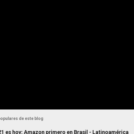
opulares de este blog
 21 es hoy: Amazon primero en Brasil - Latinoamérica