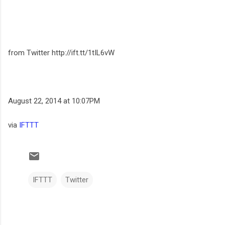
from Twitter http://ift.tt/1tIL6vW
August 22, 2014 at 10:07PM
via
IFTTT
IFTTT
Twitter
C
o