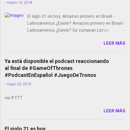
-
marzo 10, 2018
El siglo 21 es hoy: Amazon primero en Brasil -
Latinoamérica ¿Existe? Amazon primero en Brasil -
Latinoamérica ¿Existe? Se compran Libros:
Amazon llega a Colombia y Argentina Habrá 5a
LEER MÁS
temporada de Black Mirror Twitter deja de verificar
cuentas Responden los fotógrafos Brian May y el
copyright en Instagram Música y vídeo selfies en la
Ya está disponible el podcast reaccionando
red social Riddley Scott saca a Kevin Spacey de su
al final de #GameOfThrones
película Francisco regaña a los que usan el
#PodcastEnEspañol #JuegoDeTronos
smartphone en sus misas La serie de la Tierra
-
mayo 20, 2019
Media GoBee - StartUp de bicicletas de alquiler
Stop Motion en Instagram Vodafone: me siento
via IFTTT
tumbado. Amazon Music: Chingo yo, chingas tu...
http://amzn.to/2z1UkPK Wifi en el avión #Jpod17
LEER MÁS
Live Photos en Google Photos Llegando Partimos
Dictados en Android El tamaño y su importancia...
El siglo 21 es hoy