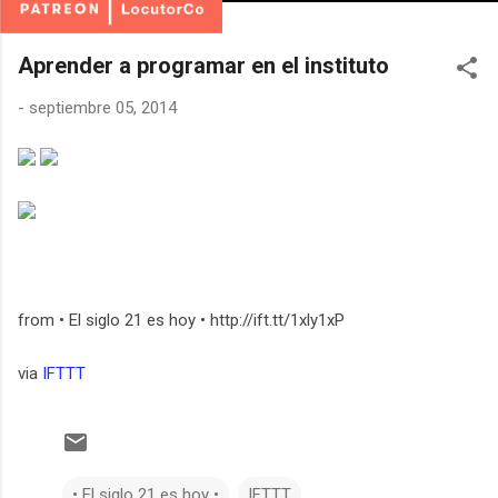
Aprender a programar en el instituto
-
septiembre 05, 2014
from • El siglo 21 es hoy • http://ift.tt/1xly1xP
via
IFTTT
• El siglo 21 es hoy •
IFTTT