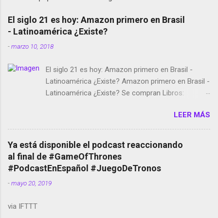
El siglo 21 es hoy: Amazon primero en Brasil
- Latinoamérica ¿Existe?
-
marzo 10, 2018
El siglo 21 es hoy: Amazon primero en Brasil -
Latinoamérica ¿Existe? Amazon primero en Brasil -
Latinoamérica ¿Existe? Se compran Libros:
Amazon llega a Colombia y Argentina Habrá 5a
LEER MÁS
temporada de Black Mirror Twitter deja de verificar
cuentas Responden los fotógrafos Brian May y el
copyright en Instagram Música y vídeo selfies en la
Ya está disponible el podcast reaccionando
red social Riddley Scott saca a Kevin Spacey de su
al final de #GameOfThrones
película Francisco regaña a los que usan el
#PodcastEnEspañol #JuegoDeTronos
smartphone en sus misas La serie de la Tierra
-
mayo 20, 2019
Media GoBee - StartUp de bicicletas de alquiler
Stop Motion en Instagram Vodafone: me siento
via IFTTT
tumbado. Amazon Music: Chingo yo, chingas tu...