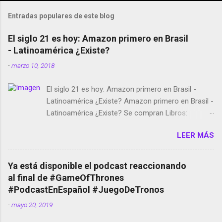
Entradas populares de este blog
El siglo 21 es hoy: Amazon primero en Brasil
- Latinoamérica ¿Existe?
-
marzo 10, 2018
El siglo 21 es hoy: Amazon primero en Brasil -
Latinoamérica ¿Existe? Amazon primero en Brasil -
Latinoamérica ¿Existe? Se compran Libros:
Amazon llega a Colombia y Argentina Habrá 5a
LEER MÁS
temporada de Black Mirror Twitter deja de verificar
cuentas Responden los fotógrafos Brian May y el
copyright en Instagram Música y vídeo selfies en la
Ya está disponible el podcast reaccionando
red social Riddley Scott saca a Kevin Spacey de su
al final de #GameOfThrones
película Francisco regaña a los que usan el
#PodcastEnEspañol #JuegoDeTronos
smartphone en sus misas La serie de la Tierra
-
mayo 20, 2019
Media GoBee - StartUp de bicicletas de alquiler
Stop Motion en Instagram Vodafone: me siento