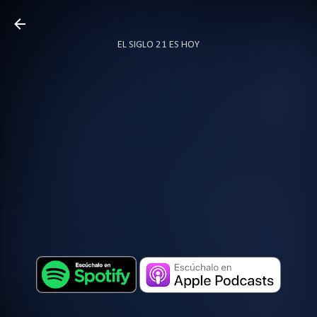
Ir al contenido principal
EL SIGLO 21 ES HOY
TODO SOBRE PODCAST
MÁS…
LOCUTOR.CO