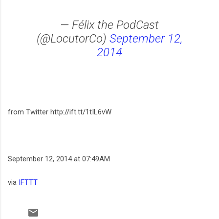
— Félix the PodCast
(@LocutorCo)
September 12,
2014
from Twitter http://ift.tt/1tIL6vW
September 12, 2014 at 07:49AM
via
IFTTT