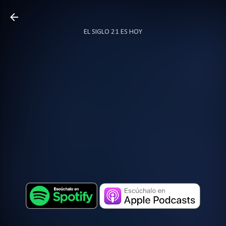
Ir al contenido principal
EL SIGLO 21 ES HOY
TODO SOBRE PODCAST
MÁS…
LOCUTOR.CO