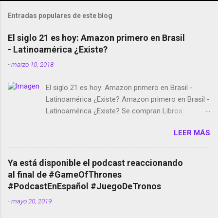
Entradas populares de este blog
El siglo 21 es hoy: Amazon primero en Brasil
- Latinoamérica ¿Existe?
-
marzo 10, 2018
El siglo 21 es hoy: Amazon primero en Brasil -
Latinoamérica ¿Existe? Amazon primero en Brasil -
Latinoamérica ¿Existe? Se compran Libros:
Amazon llega a Colombia y Argentina Habrá 5a
LEER MÁS
temporada de Black Mirror Twitter deja de verificar
cuentas Responden los fotógrafos Brian May y el
copyright en Instagram Música y vídeo selfies en la
Ya está disponible el podcast reaccionando
red social Riddley Scott saca a Kevin Spacey de su
al final de #GameOfThrones
película Francisco regaña a los que usan el
#PodcastEnEspañol #JuegoDeTronos
smartphone en sus misas La serie de la Tierra
-
mayo 20, 2019
Media GoBee - StartUp de bicicletas de alquiler
Stop Motion en Instagram Vodafone: me siento