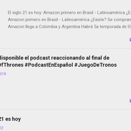
El siglo 21 es hoy: Amazon primero en Brasil - Latinoamérica ¿E
Amazon primero en Brasil - Latinoamérica ¿Existe? Se compran 
Amazon llega a Colombia y Argentina Habrá 5a temporada de Bl
Twitter deja de verificar cuentas Responden los fotógrafos Bria
copyright en Instagram Música y vídeo selfies en la red social Ri
Scott saca a Kevin Spacey de su película Francisco regaña a lo
el smartphone en sus misas La serie de la Tierra Media GoBee -
disponible el podcast reaccionando al final de
de bicicletas de alquiler Stop Motion en Instagram Vodafone: m
Thrones #PodcastEnEspañol #JuegoDeTronos
tumbado. Amazon Music: Chingo yo, chingas tu... http://amzn.t
2019
Wifi en el avión #Jpod17 Live Photos en Google Photos Llegan
Partimos Dictados en Android El tamaño y su importancia...
 21 es hoy
022