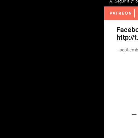
Facebo
http:/
-
septiemb
— 