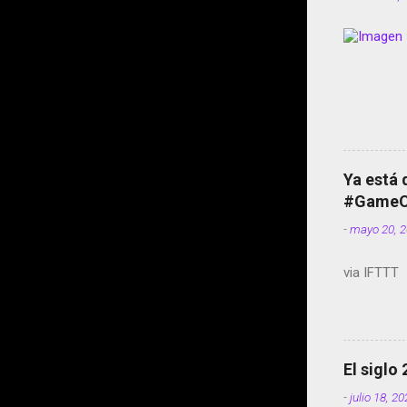
Ya está 
#GameOf
-
mayo 20, 
via IFTTT
El siglo
-
julio 18, 2