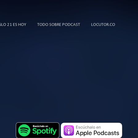
Ir al contenido principal
IGLO 21 ES HOY
TODO SOBRE PODCAST
LOCUTOR.CO