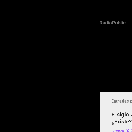
RadioPublic
Entradas p
El siglo
¿Existe?
-
marzo 10, 