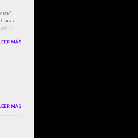
xiste?
Libros:
ack Mirror
n May y el
LEER MÁS
ddley
s que usan
 StartUp
e siento
o/2z1UkPK
do
LEER MÁS