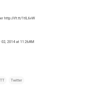
r http://ift.tt/1tIL6vW
 02, 2014 at 11:26AM
TTT
Twitter