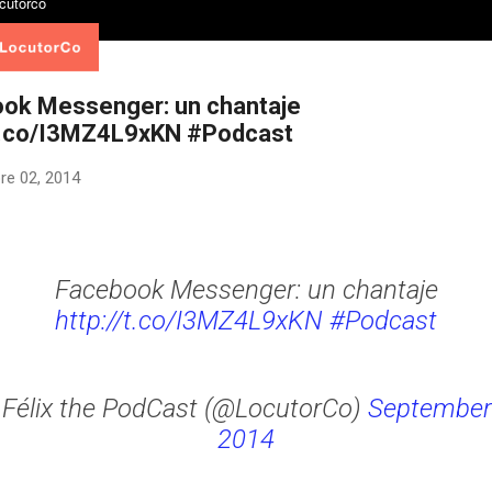
ok Messenger: un chantaje
/t.co/I3MZ4L9xKN #Podcast
re 02, 2014
Facebook Messenger: un chantaje
http://t.co/I3MZ4L9xKN
#Podcast
Félix the PodCast (@LocutorCo)
September 
2014