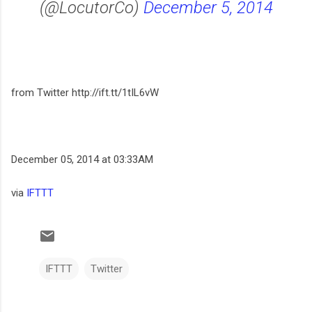
(@LocutorCo)
December 5, 2014
from Twitter http://ift.tt/1tIL6vW
December 05, 2014 at 03:33AM
via
IFTTT
IFTTT
Twitter
C