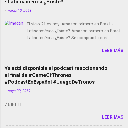
- Latinoamérica ¿Existe?
-
marzo 10, 2018
El siglo 21 es hoy: Amazon primero en Brasil -
Latinoamérica ¿Existe? Amazon primero en Brasil -
Latinoamérica ¿Existe? Se compran Libros:
Amazon llega a Colombia y Argentina Habrá 5a
LEER MÁS
temporada de Black Mirror Twitter deja de verificar
cuentas Responden los fotógrafos Brian May y el
copyright en Instagram Música y vídeo selfies en la
Ya está disponible el podcast reaccionando
red social Riddley Scott saca a Kevin Spacey de su
al final de #GameOfThrones
película Francisco regaña a los que usan el
#PodcastEnEspañol #JuegoDeTronos
smartphone en sus misas La serie de la Tierra
-
mayo 20, 2019
Media GoBee - StartUp de bicicletas de alquiler
Stop Motion en Instagram Vodafone: me siento
via IFTTT
tumbado. Amazon Music: Chingo yo, chingas tu...
http://amzn.to/2z1UkPK Wifi en el avión #Jpod17
LEER MÁS
Live Photos en Google Photos Llegando Partimos
Dictados en Android El tamaño y su importancia...