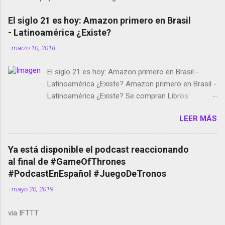
El siglo 21 es hoy: Amazon primero en Brasil
- Latinoamérica ¿Existe?
-
marzo 10, 2018
El siglo 21 es hoy: Amazon primero en Brasil -
Latinoamérica ¿Existe? Amazon primero en Brasil -
Latinoamérica ¿Existe? Se compran Libros:
Amazon llega a Colombia y Argentina Habrá 5a
LEER MÁS
temporada de Black Mirror Twitter deja de verificar
cuentas Responden los fotógrafos Brian May y el
copyright en Instagram Música y vídeo selfies en la
Ya está disponible el podcast reaccionando
red social Riddley Scott saca a Kevin Spacey de su
al final de #GameOfThrones
película Francisco regaña a los que usan el
#PodcastEnEspañol #JuegoDeTronos
smartphone en sus misas La serie de la Tierra
-
mayo 20, 2019
Media GoBee - StartUp de bicicletas de alquiler
Stop Motion en Instagram Vodafone: me siento
via IFTTT
tumbado. Amazon Music: Chingo yo, chingas tu...