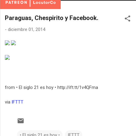
Paraguas, Chespirito y Facebook.
-
diciembre 01, 2014
from • El siglo 21 es hoy • http://ift.tt/1v4QFma
via
IFTTT
• El siglo 21 es hoy •
IFTTT