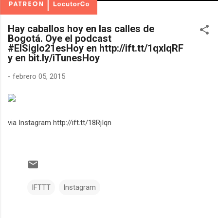
Hay caballos hoy en las calles de
Bogotá. Oye el podcast
#ElSiglo21esHoy en http://ift.tt/1qxlqRF
y en bit.ly/iTunesHoy
-
febrero 05, 2015
via Instagram http://ift.tt/18RjIqn
IFTTT
Instagram
C