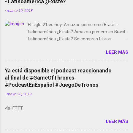
- Latinoamérica ¿Existe?
-
marzo 10, 2018
El siglo 21 es hoy: Amazon primero en Brasil -
Latinoamérica ¿Existe? Amazon primero en Brasil -
Latinoamérica ¿Existe? Se compran Libros:
Amazon llega a Colombia y Argentina Habrá 5a
LEER MÁS
temporada de Black Mirror Twitter deja de verificar
cuentas Responden los fotógrafos Brian May y el
copyright en Instagram Música y vídeo selfies en la
Ya está disponible el podcast reaccionando
red social Riddley Scott saca a Kevin Spacey de su
al final de #GameOfThrones
película Francisco regaña a los que usan el
#PodcastEnEspañol #JuegoDeTronos
smartphone en sus misas La serie de la Tierra
-
mayo 20, 2019
Media GoBee - StartUp de bicicletas de alquiler
Stop Motion en Instagram Vodafone: me siento
via IFTTT
tumbado. Amazon Music: Chingo yo, chingas tu...
http://amzn.to/2z1UkPK Wifi en el avión #Jpod17
LEER MÁS
Live Photos en Google Photos Llegando Partimos
Dictados en Android El tamaño y su importancia...