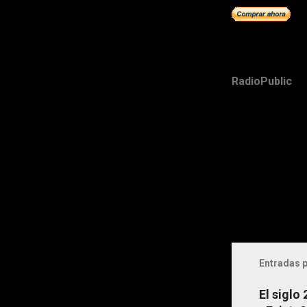
RadioPublic
Entradas p
El siglo