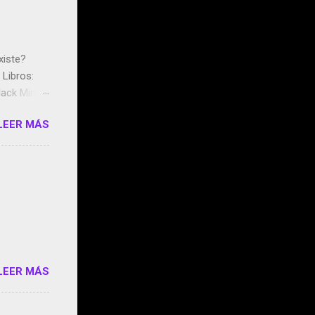
xiste?
Libros:
ack Mirror
n May y el
LEER MÁS
ddley
s que usan
 StartUp
e siento
o/2z1UkPK
do
LEER MÁS