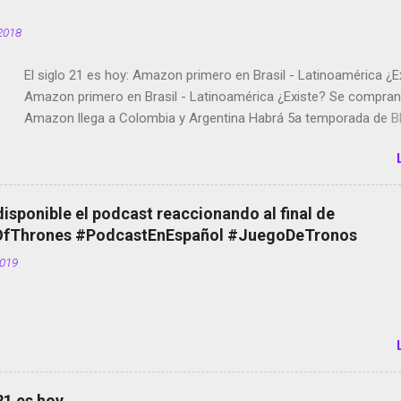
2018
El siglo 21 es hoy: Amazon primero en Brasil - Latinoamérica ¿E
Amazon primero en Brasil - Latinoamérica ¿Existe? Se compran 
Amazon llega a Colombia y Argentina Habrá 5a temporada de Bl
Twitter deja de verificar cuentas Responden los fotógrafos Bria
copyright en Instagram Música y vídeo selfies en la red social Ri
Scott saca a Kevin Spacey de su película Francisco regaña a lo
el smartphone en sus misas La serie de la Tierra Media GoBee -
disponible el podcast reaccionando al final de
de bicicletas de alquiler Stop Motion en Instagram Vodafone: m
Thrones #PodcastEnEspañol #JuegoDeTronos
tumbado. Amazon Music: Chingo yo, chingas tu... http://amzn.t
2019
Wifi en el avión #Jpod17 Live Photos en Google Photos Llegan
Partimos Dictados en Android El tamaño y su importancia...
 21 es hoy