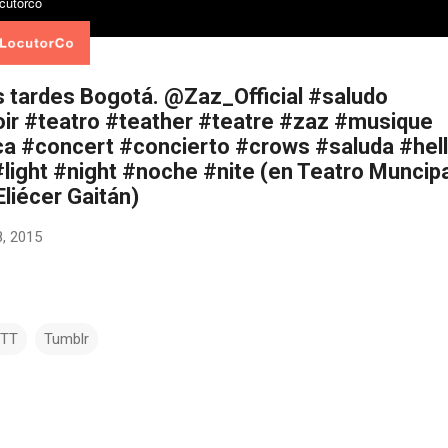
 tardes Bogotá. @Zaz_Official #saludo
ir #teatro #teather #teatre #zaz #musique
a #concert #concierto #crows #saluda #hel
#light #night #noche #nite (en Teatro Muncipa
liécer Gaitán)
, 2015
TTT
Tumblr