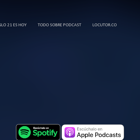
Ir al contenido principal
IGLO 21 ES HOY
TODO SOBRE PODCAST
LOCUTOR.CO