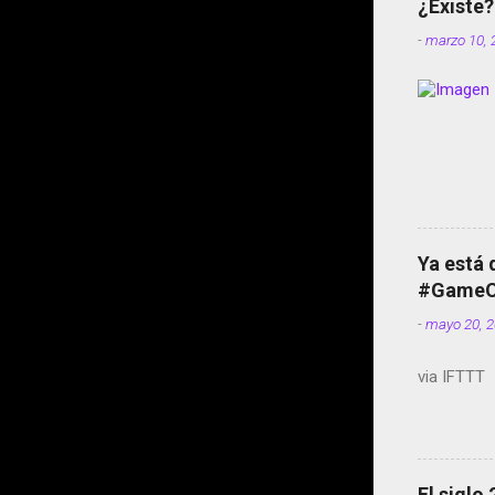
¿Existe?
-
marzo 10, 
Ya está 
#GameOf
-
mayo 20, 
via IFTTT
El siglo