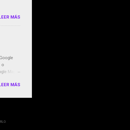
LEER MÁS
n Google
o o
ogle Maps.
ntidos uno
LEER MÁS
t, la
miento de
ugares
RLO.