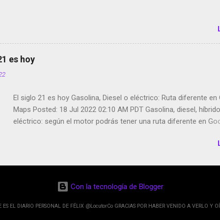
 21 es hoy
022
El siglo 21 es hoy Gasolina, Diesel o eléctrico: Ruta diferente e
Maps Posted: 18 Jul 2022 02:10 AM PDT Gasolina, diesel, híbrid
eléctrico: según el motor podrás tener una ruta diferente en Go
Google Maps continúa evolucionando todos los días en dos se
de esos sentidos es lo que hacen los desarrolladores de Alphabe
compañía matriz de Google; y por el otro lado tenemos el creci
Google Maps con lo que informamos los usuarios reseñas del l
indicaciones p...
Con la tecnología de Blogger
E ES EL DIARIO PERSONAL DE FÉLIX @LocutorCo GRACIAS POR HABER VENIDO A VERLO Y OÍ