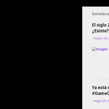
Entradas p
El siglo
¿Existe?
-
marzo 10, 
Ya está 
#GameOf
-
mayo 20, 