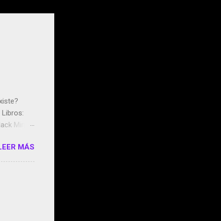
xiste?
Libros:
ack Mirror
n May y el
LEER MÁS
ddley
s que usan
 StartUp
e siento
o/2z1UkPK
do