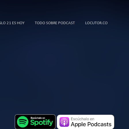
Ir al contenido principal
IGLO 21 ES HOY
TODO SOBRE PODCAST
LOCUTOR.CO