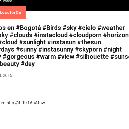
os en #Bogotá #Birds #sky #cielo #weather
sky #clouds #instacloud #cloudporn #horizon
#cloud #sunlight #instasun #thesun
days #sunny #instasunny #skyporn #night
y #gorgeous #warm #view #silhouette #suns
beauty #day
, 2015
ram http://ift.tt/1ApAfsw