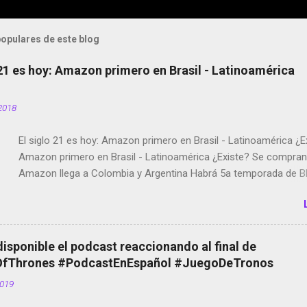
opulares de este blog
 21 es hoy: Amazon primero en Brasil - Latinoamérica
2018
El siglo 21 es hoy: Amazon primero en Brasil - Latinoamérica ¿E
Amazon primero en Brasil - Latinoamérica ¿Existe? Se compran 
Amazon llega a Colombia y Argentina Habrá 5a temporada de Bl
Twitter deja de verificar cuentas Responden los fotógrafos Bria
copyright en Instagram Música y vídeo selfies en la red social Ri
Scott saca a Kevin Spacey de su película Francisco regaña a lo
el smartphone en sus misas La serie de la Tierra Media GoBee -
disponible el podcast reaccionando al final de
de bicicletas de alquiler Stop Motion en Instagram Vodafone: m
Thrones #PodcastEnEspañol #JuegoDeTronos
tumbado. Amazon Music: Chingo yo, chingas tu... http://amzn.t
2019
Wifi en el avión #Jpod17 Live Photos en Google Photos Llegan
Partimos Dictados en Android El tamaño y su importancia...