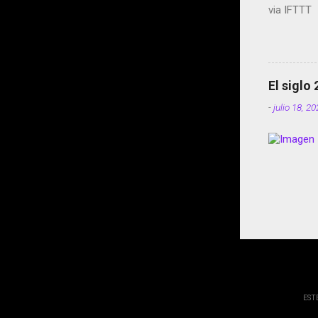
via IFTTT
El siglo
-
julio 18, 2
EST