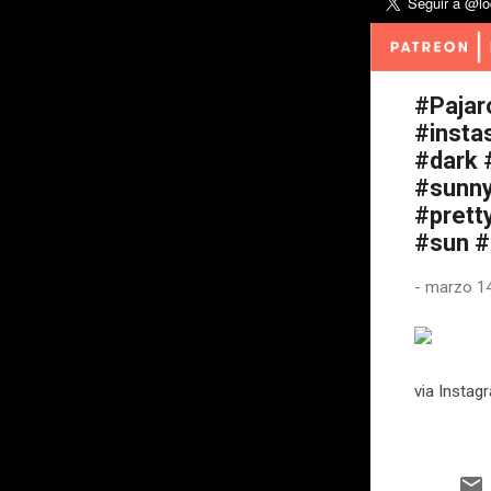
#Pajar
#insta
#dark 
#sunny
#prett
#sun #
-
marzo 14
via Instag