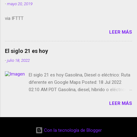
-
mayo 20, 2019
Media GoBee - StartUp de bicicletas de alquiler
Stop Motion en Instagram Vodafone: me siento
via IFTTT
tumbado. Amazon Music: Chingo yo, chingas tu...
http://amzn.to/2z1UkPK Wifi en el avión #Jpod17
LEER MÁS
Live Photos en Google Photos Llegando Partimos
Dictados en Android El tamaño y su importancia...
El siglo 21 es hoy
-
julio 18, 2022
El siglo 21 es hoy Gasolina, Diesel o eléctrico: Ruta
diferente en Google Maps Posted: 18 Jul 2022
02:10 AM PDT Gasolina, diesel, híbrido o eléctrico:
según el motor podrás tener una ruta diferente en
LEER MÁS
Google Maps. Google Maps continúa
evolucionando todos los días en dos sentidos uno
de esos sentidos es lo que hacen los
desarrolladores de Alphabet, la compañía matriz
Con la tecnología de Blogger
de Google; y por el otro lado tenemos el