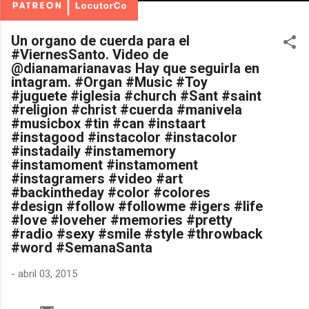
Un organo de cuerda para el
#ViernesSanto. Video de
@dianamarianavas Hay que seguirla en
intagram. #Organ #Music #Toy
#juguete #iglesia #church #Sant #saint
#religion #christ #cuerda #manivela
#musicbox #tin #can #instaart
#instagood #instacolor #instacolor
#instadaily #instamemory
#instamoment #instamoment
#instagramers #video #art
#backintheday #color #colores
#design #follow #followme #igers #life
#love #loveher #memories #pretty
#radio #sexy #smile #style #throwback
#word #SemanaSanta
-
abril 03, 2015