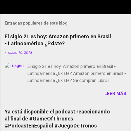
Entradas populares de este blog
El siglo 21 es hoy: Amazon primero en Brasil
- Latinoamérica ¿Existe?
-
marzo 10, 2018
El siglo 21 es hoy: Amazon primero en Brasil -
Latinoamérica ¿Existe? Amazon primero en Brasil -
Latinoamérica ¿Existe? Se compran Libros:
Amazon llega a Colombia y Argentina Habrá 5a
LEER MÁS
temporada de Black Mirror Twitter deja de verificar
cuentas Responden los fotógrafos Brian May y el
copyright en Instagram Música y vídeo selfies en la
Ya está disponible el podcast reaccionando
red social Riddley Scott saca a Kevin Spacey de su
al final de #GameOfThrones
película Francisco regaña a los que usan el
#PodcastEnEspañol #JuegoDeTronos
smartphone en sus misas La serie de la Tierra