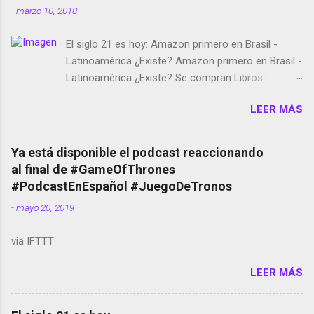
-
marzo 10, 2018
El siglo 21 es hoy: Amazon primero en Brasil -
Latinoamérica ¿Existe? Amazon primero en Brasil -
Latinoamérica ¿Existe? Se compran Libros:
Amazon llega a Colombia y Argentina Habrá 5a
LEER MÁS
temporada de Black Mirror Twitter deja de verificar
cuentas Responden los fotógrafos Brian May y el
copyright en Instagram Música y vídeo selfies en la
Ya está disponible el podcast reaccionando
red social Riddley Scott saca a Kevin Spacey de su
al final de #GameOfThrones
película Francisco regaña a los que usan el
#PodcastEnEspañol #JuegoDeTronos
smartphone en sus misas La serie de la Tierra
-
mayo 20, 2019
Media GoBee - StartUp de bicicletas de alquiler
Stop Motion en Instagram Vodafone: me siento
via IFTTT
tumbado. Amazon Music: Chingo yo, chingas tu...
http://amzn.to/2z1UkPK Wifi en el avión #Jpod17
LEER MÁS
Live Photos en Google Photos Llegando Partimos
Dictados en Android El tamaño y su importancia...