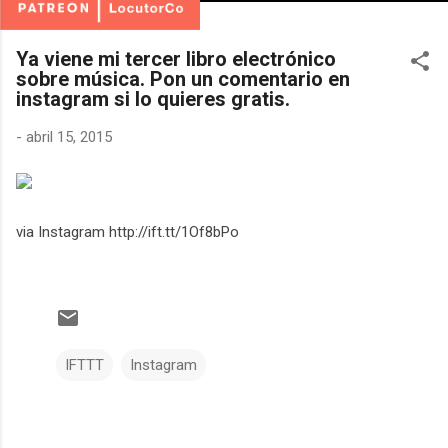
Ya viene mi tercer libro electrónico
sobre música. Pon un comentario en
instagram si lo quieres gratis.
-
abril 15, 2015
via Instagram http://ift.tt/1Of8bPo
IFTTT
Instagram
C
o