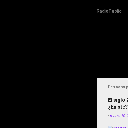
RadioPublic
Entradas p
El siglo
¿Existe?
-
marzo 10, 