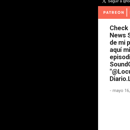
Check 
News S
de mi 
aquí mi
episod
SoundC
"@Locu
Diario
-
mayo 16,