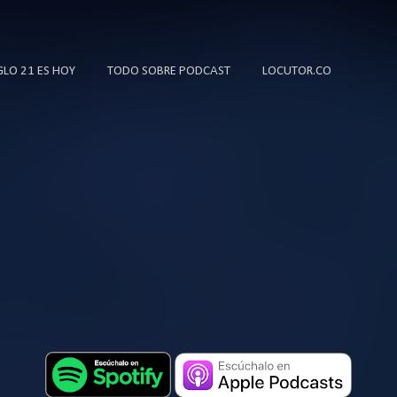
Ir al contenido principal
IGLO 21 ES HOY
TODO SOBRE PODCAST
LOCUTOR.CO