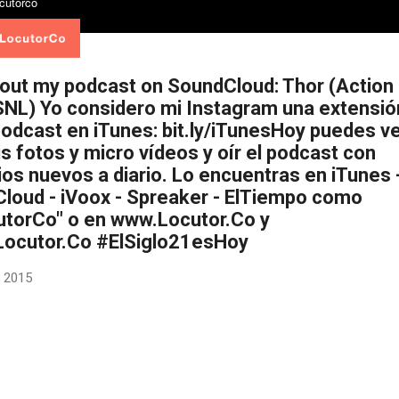
out my podcast on SoundCloud: Thor (Action
NL) Yo considero mi Instagram una extensió
podcast en iTunes: bit.ly/iTunesHoy puedes v
s fotos y micro vídeos y oír el podcast con
ios nuevos a diario. Lo encuentras en iTunes 
loud - iVoox - Spreaker - ElTiempo como
torCo" o en www.Locutor.Co y
.Locutor.Co #ElSiglo21esHoy
 2015