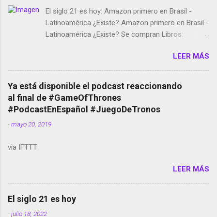
El siglo 21 es hoy: Amazon primero en Brasil -
Latinoamérica ¿Existe? Amazon primero en Brasil -
Latinoamérica ¿Existe? Se compran Libros:
Amazon llega a Colombia y Argentina Habrá 5a
LEER MÁS
temporada de Black Mirror Twitter deja de verificar
cuentas Responden los fotógrafos Brian May y el
copyright en Instagram Música y vídeo selfies en la
Ya está disponible el podcast reaccionando
red social Riddley Scott saca a Kevin Spacey de su
al final de #GameOfThrones
película Francisco regaña a los que usan el
#PodcastEnEspañol #JuegoDeTronos
smartphone en sus misas La serie de la Tierra
-
mayo 20, 2019
Media GoBee - StartUp de bicicletas de alquiler
Stop Motion en Instagram Vodafone: me siento
via IFTTT
tumbado. Amazon Music: Chingo yo, chingas tu...
http://amzn.to/2z1UkPK Wifi en el avión #Jpod17
LEER MÁS
Live Photos en Google Photos Llegando Partimos
Dictados en Android El tamaño y su importancia...
El siglo 21 es hoy
-
julio 18, 2022