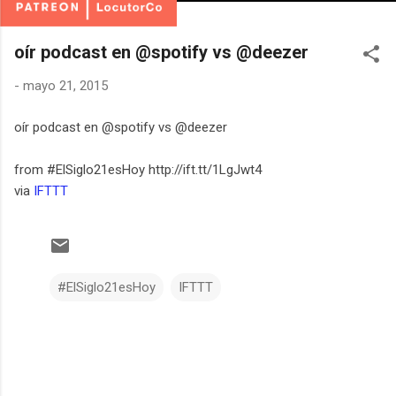
oír podcast en @spotify vs @deezer
-
mayo 21, 2015
oír podcast en @spotify vs @deezer
from #ElSiglo21esHoy http://ift.tt/1LgJwt4
via
IFTTT
#ElSiglo21esHoy
IFTTT
C
o
m