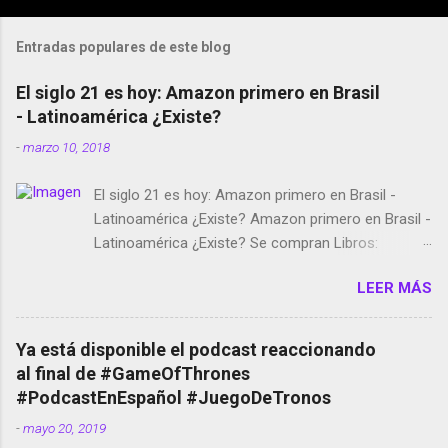
Entradas populares de este blog
El siglo 21 es hoy: Amazon primero en Brasil
- Latinoamérica ¿Existe?
-
marzo 10, 2018
El siglo 21 es hoy: Amazon primero en Brasil -
Latinoamérica ¿Existe? Amazon primero en Brasil -
Latinoamérica ¿Existe? Se compran Libros:
Amazon llega a Colombia y Argentina Habrá 5a
LEER MÁS
temporada de Black Mirror Twitter deja de verificar
cuentas Responden los fotógrafos Brian May y el
copyright en Instagram Música y vídeo selfies en la
Ya está disponible el podcast reaccionando
red social Riddley Scott saca a Kevin Spacey de su
al final de #GameOfThrones
película Francisco regaña a los que usan el
#PodcastEnEspañol #JuegoDeTronos
smartphone en sus misas La serie de la Tierra
-
mayo 20, 2019
Media GoBee - StartUp de bicicletas de alquiler