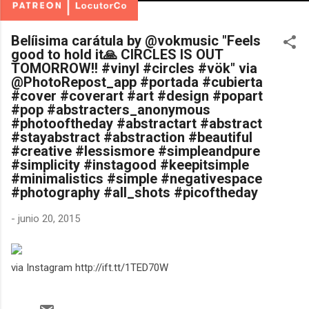
Belíisima carátula by @vokmusic "Feels
good to hold it🙏 CIRCLES IS OUT
TOMORROW!! #vinyl #circles #vök" via
@PhotoRepost_app #portada #cubierta
#cover #coverart #art #design #popart
#pop #abstracters_anonymous
#photooftheday #abstractart #abstract
#stayabstract #abstraction #beautiful
#creative #lessismore #simpleandpure
#simplicity #instagood #keepitsimple
#minimalistics #simple #negativespace
#photography #all_shots #picoftheday
-
junio 20, 2015
via Instagram http://ift.tt/1TED70W