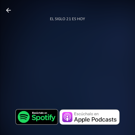
Ir al contenido principal
EL SIGLO 21 ES HOY
TODO SOBRE PODCAST
MÁS…
LOCUTOR.CO