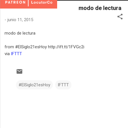
modo de lectura
-
junio 11, 2015
modo de lectura
from #ElSiglo21esHoy http://ift.tt/1FVGc2i
via
IFTTT
#ElSiglo21esHoy
IFTTT
C
o
m
e