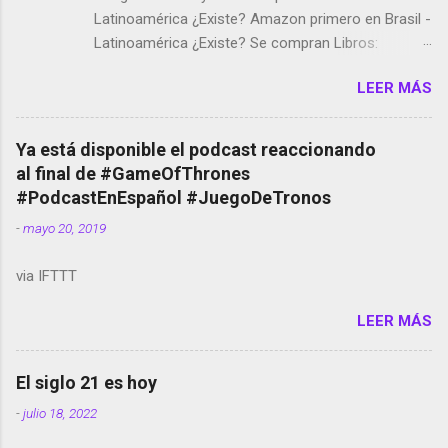
Latinoamérica ¿Existe? Amazon primero en Brasil -
Latinoamérica ¿Existe? Se compran Libros:
Amazon llega a Colombia y Argentina Habrá 5a
LEER MÁS
temporada de Black Mirror Twitter deja de verificar
cuentas Responden los fotógrafos Brian May y el
copyright en Instagram Música y vídeo selfies en la
Ya está disponible el podcast reaccionando
red social Riddley Scott saca a Kevin Spacey de su
al final de #GameOfThrones
película Francisco regaña a los que usan el
#PodcastEnEspañol #JuegoDeTronos
smartphone en sus misas La serie de la Tierra
-
mayo 20, 2019
Media GoBee - StartUp de bicicletas de alquiler
Stop Motion en Instagram Vodafone: me siento
via IFTTT
tumbado. Amazon Music: Chingo yo, chingas tu...
http://amzn.to/2z1UkPK Wifi en el avión #Jpod17
LEER MÁS
Live Photos en Google Photos Llegando Partimos
Dictados en Android El tamaño y su importancia...
El siglo 21 es hoy
-
julio 18, 2022