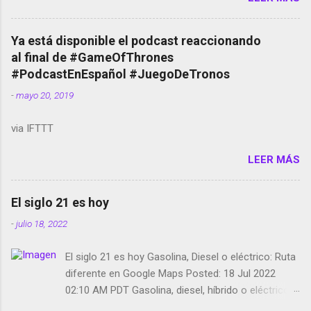
temporada de Black Mirror Twitter deja de verificar
cuentas Responden los fotógrafos Brian May y el
copyright en Instagram Música y vídeo selfies en la
Ya está disponible el podcast reaccionando
red social Riddley Scott saca a Kevin Spacey de su
al final de #GameOfThrones
película Francisco regaña a los que usan el
#PodcastEnEspañol #JuegoDeTronos
smartphone en sus misas La serie de la Tierra
-
mayo 20, 2019
Media GoBee - StartUp de bicicletas de alquiler
Stop Motion en Instagram Vodafone: me siento
via IFTTT
tumbado. Amazon Music: Chingo yo, chingas tu...
http://amzn.to/2z1UkPK Wifi en el avión #Jpod17
LEER MÁS
Live Photos en Google Photos Llegando Partimos
Dictados en Android El tamaño y su importancia...
El siglo 21 es hoy
-
julio 18, 2022
El siglo 21 es hoy Gasolina, Diesel o eléctrico: Ruta
diferente en Google Maps Posted: 18 Jul 2022
02:10 AM PDT Gasolina, diesel, híbrido o eléctrico:
según el motor podrás tener una ruta diferente en