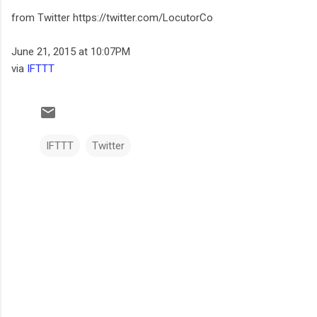
from Twitter https://twitter.com/LocutorCo
June 21, 2015 at 10:07PM
via
IFTTT
IFTTT
Twitter
C
o
m
e
n
t
a