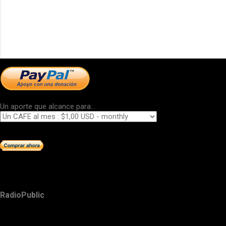
Un aporte que alcance para...
RadioPublic