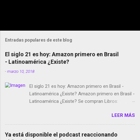
Entradas populares de este blog
El siglo 21 es hoy: Amazon primero en Brasil
- Latinoamérica ¿Existe?
-
marzo 10, 2018
El siglo 21 es hoy: Amazon primero en Brasil -
Latinoamérica ¿Existe? Amazon primero en Brasil -
Latinoamérica ¿Existe? Se compran Libros:
Amazon llega a Colombia y Argentina Habrá 5a
LEER MÁS
temporada de Black Mirror Twitter deja de verificar
cuentas Responden los fotógrafos Brian May y el
copyright en Instagram Música y vídeo selfies en la
Ya está disponible el podcast reaccionando
red social Riddley Scott saca a Kevin Spacey de su