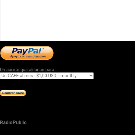
Un aporte que alcance para...
RadioPublic