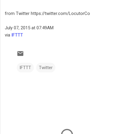
from Twitter https://twitter.com/LocutorCo
July 07, 2015 at 07:49AM
via
IFTTT
IFTTT
Twitter
C
o
m
e
n
t
a