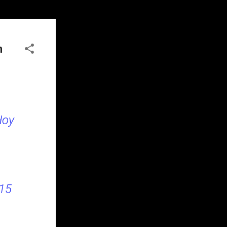
n
Hoy
015