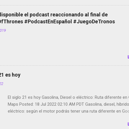
Scott saca a Kevin Spacey de su película Francisco regaña a lo
el smartphone en sus misas La serie de la Tierra Media GoBee -
disponible el podcast reaccionando al final de
de bicicletas de alquiler Stop Motion en Instagram Vodafone: m
Thrones #PodcastEnEspañol #JuegoDeTronos
tumbado. Amazon Music: Chingo yo, chingas tu... http://amzn.t
2019
Wifi en el avión #Jpod17 Live Photos en Google Photos Llegan
Partimos Dictados en Android El tamaño y su importancia...
 21 es hoy
022
El siglo 21 es hoy Gasolina, Diesel o eléctrico: Ruta diferente e
Maps Posted: 18 Jul 2022 02:10 AM PDT Gasolina, diesel, híbrid
eléctrico: según el motor podrás tener una ruta diferente en Go
Google Maps continúa evolucionando todos los días en dos se
de esos sentidos es lo que hacen los desarrolladores de Alphabe