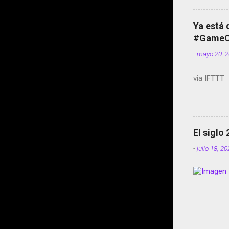
Ya está 
#GameOf
-
mayo 20, 
via IFTTT
El siglo
-
julio 18, 2