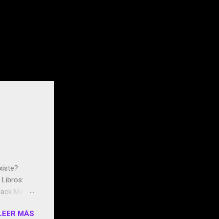
xiste?
Libros:
ack Mirror
n May y el
LEER MÁS
ddley