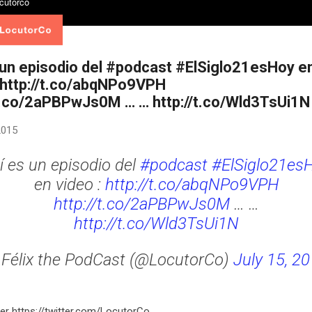
 un episodio del #podcast #ElSiglo21esHoy e
: http://t.co/abqNPo9VPH
/t.co/2aPBPwJs0M … … http://t.co/Wld3TsUi1N
 2015
í es un episodio del
#podcast
#ElSiglo21es
en video :
http://t.co/abqNPo9VPH
http://t.co/2aPBPwJs0M
… …
http://t.co/Wld3TsUi1N
Félix the PodCast (@LocutorCo)
July 15, 2
er https://twitter.com/LocutorCo