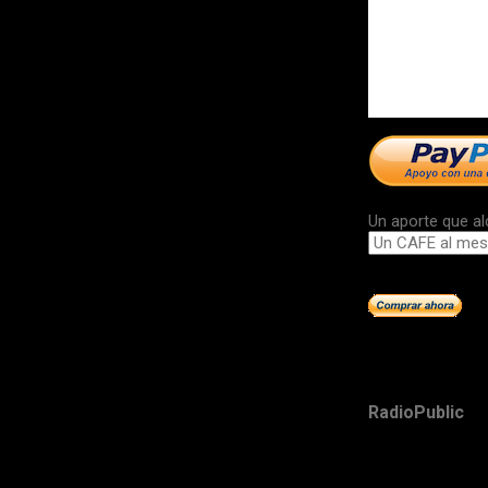
Un aporte que al
RadioPublic