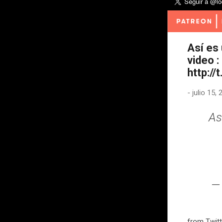
Así es
video 
http:/
-
julio 15,
As
— 
from Twitt