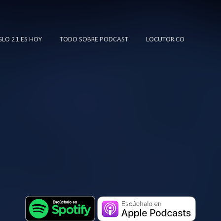
Ir al contenido principal
IGLO 21 ES HOY
TODO SOBRE PODCAST
LOCUTOR.CO