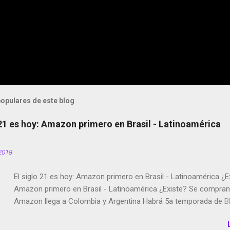
opulares de este blog
 21 es hoy: Amazon primero en Brasil - Latinoamérica
2018
El siglo 21 es hoy: Amazon primero en Brasil - Latinoamérica ¿E
Amazon primero en Brasil - Latinoamérica ¿Existe? Se compran 
Amazon llega a Colombia y Argentina Habrá 5a temporada de Bl
Twitter deja de verificar cuentas Responden los fotógrafos Bria
copyright en Instagram Música y vídeo selfies en la red social Ri