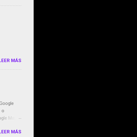
s que usan
 StartUp
e siento
o/2z1UkPK
do
LEER MÁS
n Google
o o
ogle Maps.
ntidos uno
LEER MÁS
t, la