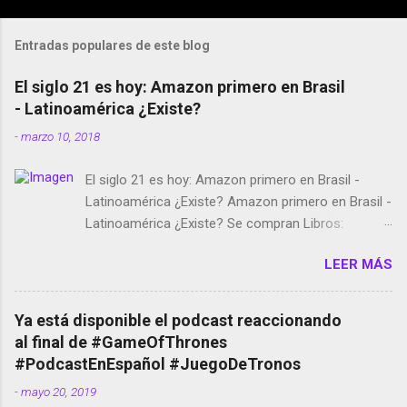
Entradas populares de este blog
El siglo 21 es hoy: Amazon primero en Brasil
- Latinoamérica ¿Existe?
-
marzo 10, 2018
El siglo 21 es hoy: Amazon primero en Brasil -
Latinoamérica ¿Existe? Amazon primero en Brasil -
Latinoamérica ¿Existe? Se compran Libros:
Amazon llega a Colombia y Argentina Habrá 5a
LEER MÁS
temporada de Black Mirror Twitter deja de verificar
cuentas Responden los fotógrafos Brian May y el
copyright en Instagram Música y vídeo selfies en la
Ya está disponible el podcast reaccionando
red social Riddley Scott saca a Kevin Spacey de su
al final de #GameOfThrones
película Francisco regaña a los que usan el
#PodcastEnEspañol #JuegoDeTronos
smartphone en sus misas La serie de la Tierra
-
mayo 20, 2019
Media GoBee - StartUp de bicicletas de alquiler