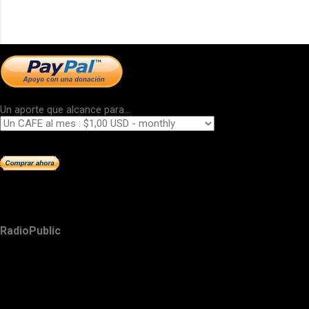
Un aporte que alcance para...
RadioPublic