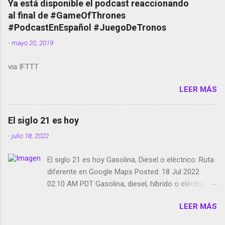
Ya está disponible el podcast reaccionando
red social Riddley Scott saca a Kevin Spacey de su
al final de #GameOfThrones
película Francisco regaña a los que usan el
#PodcastEnEspañol #JuegoDeTronos
smartphone en sus misas La serie de la Tierra
-
mayo 20, 2019
Media GoBee - StartUp de bicicletas de alquiler
Stop Motion en Instagram Vodafone: me siento
via IFTTT
tumbado. Amazon Music: Chingo yo, chingas tu...
http://amzn.to/2z1UkPK Wifi en el avión #Jpod17
LEER MÁS
Live Photos en Google Photos Llegando Partimos
Dictados en Android El tamaño y su importancia...
El siglo 21 es hoy
-
julio 18, 2022
El siglo 21 es hoy Gasolina, Diesel o eléctrico: Ruta
diferente en Google Maps Posted: 18 Jul 2022
02:10 AM PDT Gasolina, diesel, híbrido o eléctrico:
según el motor podrás tener una ruta diferente en
LEER MÁS
Google Maps. Google Maps continúa
evolucionando todos los días en dos sentidos uno