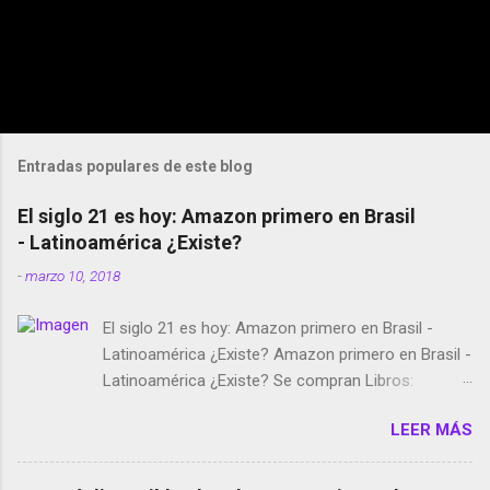
Entradas populares de este blog
El siglo 21 es hoy: Amazon primero en Brasil
- Latinoamérica ¿Existe?
-
marzo 10, 2018
El siglo 21 es hoy: Amazon primero en Brasil -
Latinoamérica ¿Existe? Amazon primero en Brasil -
Latinoamérica ¿Existe? Se compran Libros:
Amazon llega a Colombia y Argentina Habrá 5a
LEER MÁS
temporada de Black Mirror Twitter deja de verificar
cuentas Responden los fotógrafos Brian May y el
copyright en Instagram Música y vídeo selfies en la