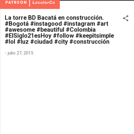
La torre BD Bacatá en construcción.
#Bogotá #instagood #instagram #art
#awesome #beautiful #Colombia
#ElSiglo21esHoy #follow #keepitsimple
#lol #luz #ciudad #city #construcción
-
julio 27, 2015