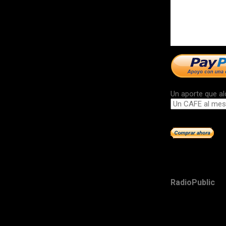
Un aporte que al
RadioPublic