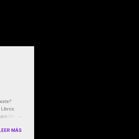
xiste?
Libros:
ack Mirror
n May y el
LEER MÁS
ddley
s que usan