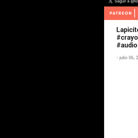
Lapicit
#crayo
#audio
-
julio 06,