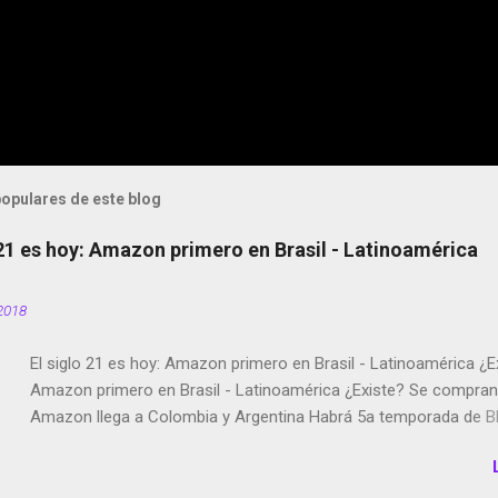
opulares de este blog
 21 es hoy: Amazon primero en Brasil - Latinoamérica
2018
El siglo 21 es hoy: Amazon primero en Brasil - Latinoamérica ¿E
Amazon primero en Brasil - Latinoamérica ¿Existe? Se compran 
Amazon llega a Colombia y Argentina Habrá 5a temporada de Bl
Twitter deja de verificar cuentas Responden los fotógrafos Bria
copyright en Instagram Música y vídeo selfies en la red social Ri
Scott saca a Kevin Spacey de su película Francisco regaña a lo