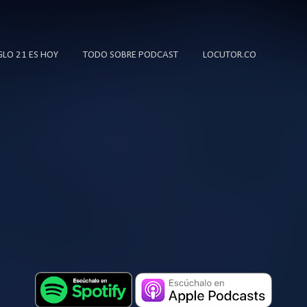
Ir al contenido principal
IGLO 21 ES HOY
TODO SOBRE PODCAST
LOCUTOR.CO