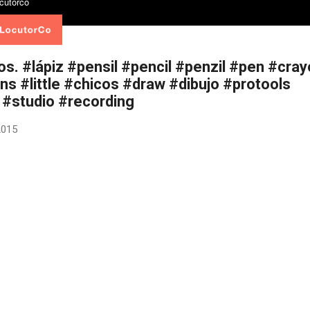
os. #lápiz #pensil #pencil #penzil #pen #cra
ns #little #chicos #draw #dibujo #protools
 #studio #recording
 2015