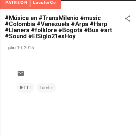
#Música en #TransMilenio #music
#Colombia #Venezuela #Arpa #Harp
#Llanera #folklore #Bogotá #Bus #art
#Sound #ElSiglo21esHoy
-
julio 10, 2015
IFTTT
Tumblr
C
o
m
e