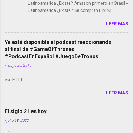
Latinoamérica ¿Existe? Amazon primero en Brasil -
Latinoamérica ¿Existe? Se compran Libros:
Amazon llega a Colombia y Argentina Habrá 5a
LEER MÁS
temporada de Black Mirror Twitter deja de verificar
cuentas Responden los fotógrafos Brian May y el
copyright en Instagram Música y vídeo selfies en la
Ya está disponible el podcast reaccionando
red social Riddley Scott saca a Kevin Spacey de su
al final de #GameOfThrones
película Francisco regaña a los que usan el
#PodcastEnEspañol #JuegoDeTronos
smartphone en sus misas La serie de la Tierra
-
mayo 20, 2019
Media GoBee - StartUp de bicicletas de alquiler
Stop Motion en Instagram Vodafone: me siento
via IFTTT
tumbado. Amazon Music: Chingo yo, chingas tu...
http://amzn.to/2z1UkPK Wifi en el avión #Jpod17
LEER MÁS
Live Photos en Google Photos Llegando Partimos
Dictados en Android El tamaño y su importancia...
El siglo 21 es hoy
-
julio 18, 2022