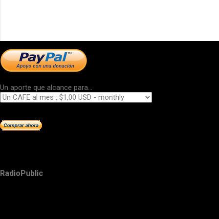
Un aporte que alcance para...
RadioPublic