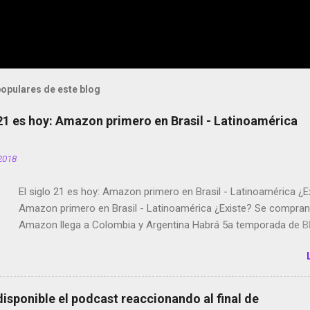
opulares de este blog
 21 es hoy: Amazon primero en Brasil - Latinoamérica
2018
El siglo 21 es hoy: Amazon primero en Brasil - Latinoamérica ¿E
Amazon primero en Brasil - Latinoamérica ¿Existe? Se compran 
Amazon llega a Colombia y Argentina Habrá 5a temporada de Bl
Twitter deja de verificar cuentas Responden los fotógrafos Bria
copyright en Instagram Música y vídeo selfies en la red social Ri
Scott saca a Kevin Spacey de su película Francisco regaña a lo
el smartphone en sus misas La serie de la Tierra Media GoBee -
disponible el podcast reaccionando al final de
de bicicletas de alquiler Stop Motion en Instagram Vodafone: m