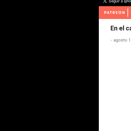
En el 
-
agosto 1