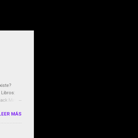
xiste?
Libros:
ack Mirror
n May y el
LEER MÁS
ddley
s que usan
 StartUp
e siento