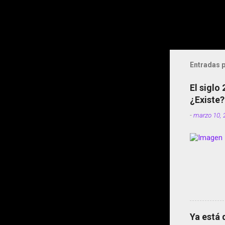
Entradas p
El siglo
¿Existe?
-
marzo 10, 
Ya está 