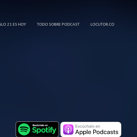
Ir al contenido principal
IGLO 21 ES HOY
TODO SOBRE PODCAST
LOCUTOR.CO