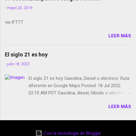
smartphone en sus misas La serie de la Tierra
-
mayo 20, 2019
Media GoBee - StartUp de bicicletas de alquiler
Stop Motion en Instagram Vodafone: me siento
via IFTTT
tumbado. Amazon Music: Chingo yo, chingas tu...
http://amzn.to/2z1UkPK Wifi en el avión #Jpod17
LEER MÁS
Live Photos en Google Photos Llegando Partimos
Dictados en Android El tamaño y su importancia...
El siglo 21 es hoy
-
julio 18, 2022
El siglo 21 es hoy Gasolina, Diesel o eléctrico: Ruta
diferente en Google Maps Posted: 18 Jul 2022
02:10 AM PDT Gasolina, diesel, híbrido o eléctrico:
según el motor podrás tener una ruta diferente en
LEER MÁS
Google Maps. Google Maps continúa
evolucionando todos los días en dos sentidos uno
de esos sentidos es lo que hacen los
desarrolladores de Alphabet, la compañía matriz
Con la tecnología de Blogger