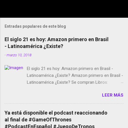
Entradas populares de este blog
El siglo 21 es hoy: Amazon primero en Brasil
- Latinoamérica ¿Existe?
-
marzo 10, 2018
El siglo 21 es hoy: Amazon primero en Brasil -
Latinoamérica ¿Existe? Amazon primero en Brasil -
Latinoamérica ¿Existe? Se compran Libros:
Amazon llega a Colombia y Argentina Habrá 5a
LEER MÁS
temporada de Black Mirror Twitter deja de verificar
cuentas Responden los fotógrafos Brian May y el
copyright en Instagram Música y vídeo selfies en la
Ya está disponible el podcast reaccionando
red social Riddley Scott saca a Kevin Spacey de su
al final de #GameOfThrones
película Francisco regaña a los que usan el
#PodcastEnEspañol #JuegoDeTronos