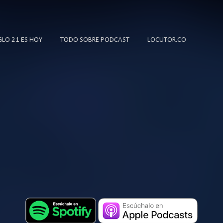
Ir al contenido principal
IGLO 21 ES HOY
TODO SOBRE PODCAST
LOCUTOR.CO