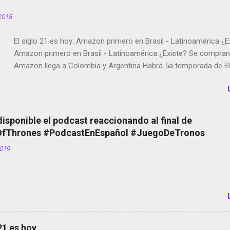
2018
El siglo 21 es hoy: Amazon primero en Brasil - Latinoamérica ¿E
Amazon primero en Brasil - Latinoamérica ¿Existe? Se compran 
Amazon llega a Colombia y Argentina Habrá 5a temporada de Bl
Twitter deja de verificar cuentas Responden los fotógrafos Bria
copyright en Instagram Música y vídeo selfies en la red social Ri
Scott saca a Kevin Spacey de su película Francisco regaña a lo
el smartphone en sus misas La serie de la Tierra Media GoBee -
disponible el podcast reaccionando al final de
de bicicletas de alquiler Stop Motion en Instagram Vodafone: m
Thrones #PodcastEnEspañol #JuegoDeTronos
tumbado. Amazon Music: Chingo yo, chingas tu... http://amzn.t
2019
Wifi en el avión #Jpod17 Live Photos en Google Photos Llegan
Partimos Dictados en Android El tamaño y su importancia...
 21 es hoy