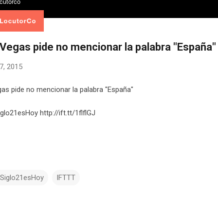
Vegas pide no mencionar la palabra "España"
7, 2015
as pide no mencionar la palabra "España"
lo21esHoy http://ift.tt/1flflGJ
lSiglo21esHoy
IFTTT