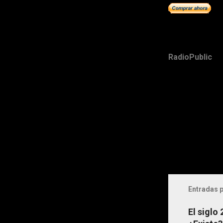
RadioPublic
Entradas p
El siglo