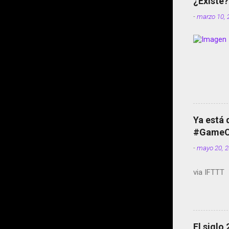
¿Existe?
-
marzo 10, 
Ya está 
#GameOf
-
mayo 20, 
via IFTTT
El siglo