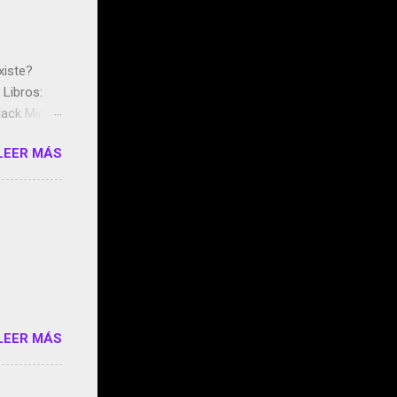
xiste?
Libros:
ack Mirror
n May y el
LEER MÁS
ddley
s que usan
 StartUp
e siento
o/2z1UkPK
do
LEER MÁS