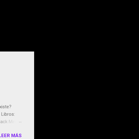
xiste?
Libros:
ack Mirror
n May y el
LEER MÁS
ddley