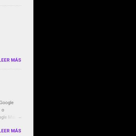
s que usan
 StartUp
e siento
o/2z1UkPK
do
LEER MÁS
n Google
o o
ogle Maps.
ntidos uno
LEER MÁS
t, la