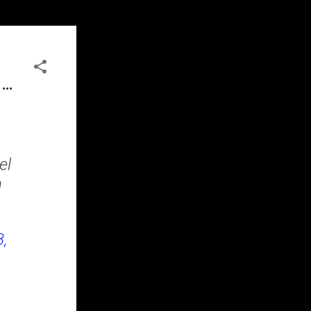
 …
el
n
,