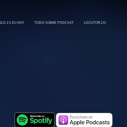
Ir al contenido principal
IGLO 21 ES HOY
TODO SOBRE PODCAST
LOCUTOR.CO