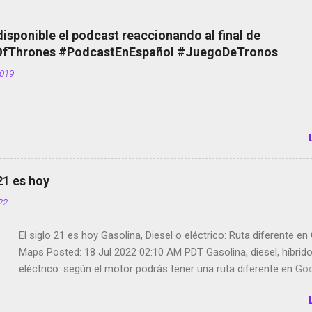
Scott saca a Kevin Spacey de su película Francisco regaña a lo
el smartphone en sus misas La serie de la Tierra Media GoBee -
disponible el podcast reaccionando al final de
de bicicletas de alquiler Stop Motion en Instagram Vodafone: m
Thrones #PodcastEnEspañol #JuegoDeTronos
tumbado. Amazon Music: Chingo yo, chingas tu... http://amzn.t
2019
Wifi en el avión #Jpod17 Live Photos en Google Photos Llegan
Partimos Dictados en Android El tamaño y su importancia...
 21 es hoy
022
El siglo 21 es hoy Gasolina, Diesel o eléctrico: Ruta diferente e
Maps Posted: 18 Jul 2022 02:10 AM PDT Gasolina, diesel, híbrid
eléctrico: según el motor podrás tener una ruta diferente en Go
Google Maps continúa evolucionando todos los días en dos se
de esos sentidos es lo que hacen los desarrolladores de Alphabe