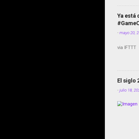
Ya está 
#GameOf
-
mayo 20, 
via IFTTT
El siglo
-
julio 18, 2