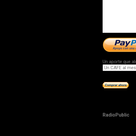
Un aporte que al
RadioPublic