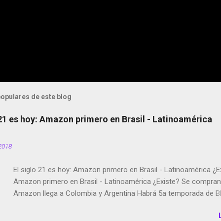
opulares de este blog
 21 es hoy: Amazon primero en Brasil - Latinoamérica
2018
El siglo 21 es hoy: Amazon primero en Brasil - Latinoamérica ¿E
Amazon primero en Brasil - Latinoamérica ¿Existe? Se compran 
Amazon llega a Colombia y Argentina Habrá 5a temporada de Bl
Twitter deja de verificar cuentas Responden los fotógrafos Bria
copyright en Instagram Música y vídeo selfies en la red social Ri