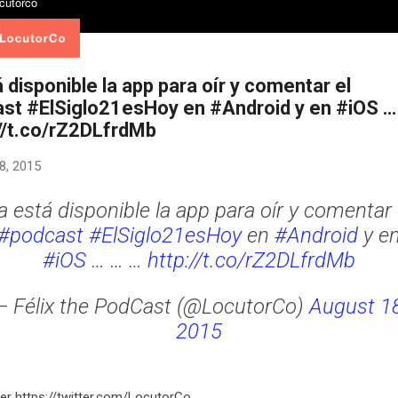
 disponible la app para oír y comentar el
st #ElSiglo21esHoy en #Android y en #iOS …
://t.co/rZ2DLfrdMb
8, 2015
a está disponible la app para oír y comentar 
#podcast
#ElSiglo21esHoy
en
#Android
y e
#iOS
… … …
http://t.co/rZ2DLfrdMb
— Félix the PodCast (@LocutorCo)
August 18
2015
er https://twitter.com/LocutorCo