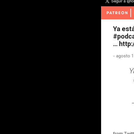
Ya está
#podca
… http
-
agosto 1
Y
from Twitt