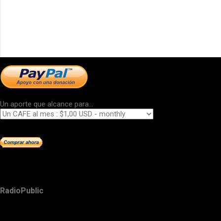
Un aporte que alcance para...
RadioPublic