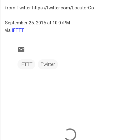
from Twitter https://twitter.com/LocutorCo
September 25, 2015 at 10:07PM
via
IFTTT
IFTTT
Twitter
C
o
m
e
n
t
a