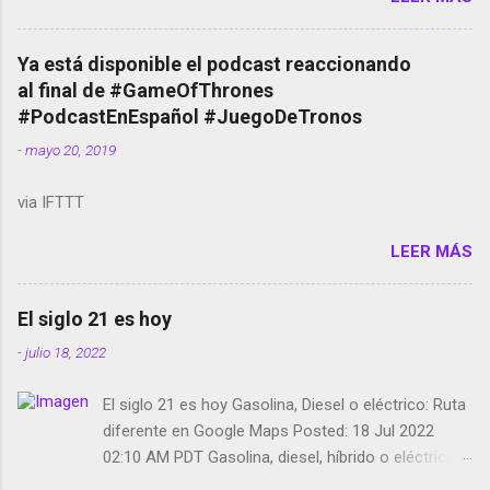
temporada de Black Mirror Twitter deja de verificar
cuentas Responden los fotógrafos Brian May y el
copyright en Instagram Música y vídeo selfies en la
Ya está disponible el podcast reaccionando
red social Riddley Scott saca a Kevin Spacey de su
al final de #GameOfThrones
película Francisco regaña a los que usan el
#PodcastEnEspañol #JuegoDeTronos
smartphone en sus misas La serie de la Tierra
-
mayo 20, 2019
Media GoBee - StartUp de bicicletas de alquiler
Stop Motion en Instagram Vodafone: me siento
via IFTTT
tumbado. Amazon Music: Chingo yo, chingas tu...
http://amzn.to/2z1UkPK Wifi en el avión #Jpod17
LEER MÁS
Live Photos en Google Photos Llegando Partimos
Dictados en Android El tamaño y su importancia...
El siglo 21 es hoy
-
julio 18, 2022
El siglo 21 es hoy Gasolina, Diesel o eléctrico: Ruta
diferente en Google Maps Posted: 18 Jul 2022
02:10 AM PDT Gasolina, diesel, híbrido o eléctrico:
según el motor podrás tener una ruta diferente en