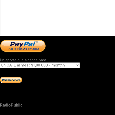
Un aporte que alcance para...
RadioPublic