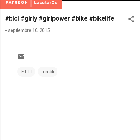
#bici #girly #girlpower #bike #bikelife
-
septiembre 10, 2015
IFTTT
Tumblr
C
o
m
e
n
t
a