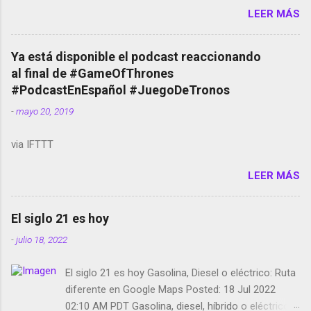
LEER MÁS
temporada de Black Mirror Twitter deja de verificar
cuentas Responden los fotógrafos Brian May y el
copyright en Instagram Música y vídeo selfies en la
Ya está disponible el podcast reaccionando
red social Riddley Scott saca a Kevin Spacey de su
al final de #GameOfThrones
película Francisco regaña a los que usan el
#PodcastEnEspañol #JuegoDeTronos
smartphone en sus misas La serie de la Tierra
-
mayo 20, 2019
Media GoBee - StartUp de bicicletas de alquiler
Stop Motion en Instagram Vodafone: me siento
via IFTTT
tumbado. Amazon Music: Chingo yo, chingas tu...
http://amzn.to/2z1UkPK Wifi en el avión #Jpod17
LEER MÁS
Live Photos en Google Photos Llegando Partimos
Dictados en Android El tamaño y su importancia...
El siglo 21 es hoy
-
julio 18, 2022
El siglo 21 es hoy Gasolina, Diesel o eléctrico: Ruta
diferente en Google Maps Posted: 18 Jul 2022
02:10 AM PDT Gasolina, diesel, híbrido o eléctrico: