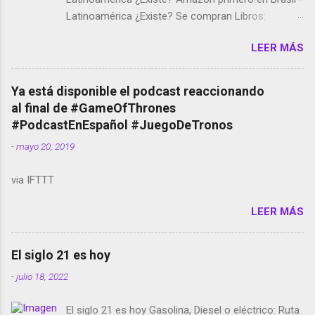
Latinoamérica ¿Existe? Se compran Libros:
Amazon llega a Colombia y Argentina Habrá 5a
LEER MÁS
temporada de Black Mirror Twitter deja de verificar
cuentas Responden los fotógrafos Brian May y el
copyright en Instagram Música y vídeo selfies en la
Ya está disponible el podcast reaccionando
red social Riddley Scott saca a Kevin Spacey de su
al final de #GameOfThrones
película Francisco regaña a los que usan el
#PodcastEnEspañol #JuegoDeTronos
smartphone en sus misas La serie de la Tierra
-
mayo 20, 2019
Media GoBee - StartUp de bicicletas de alquiler
Stop Motion en Instagram Vodafone: me siento
via IFTTT
tumbado. Amazon Music: Chingo yo, chingas tu...
http://amzn.to/2z1UkPK Wifi en el avión #Jpod17
LEER MÁS
Live Photos en Google Photos Llegando Partimos
Dictados en Android El tamaño y su importancia...
El siglo 21 es hoy
-
julio 18, 2022
El siglo 21 es hoy Gasolina, Diesel o eléctrico: Ruta