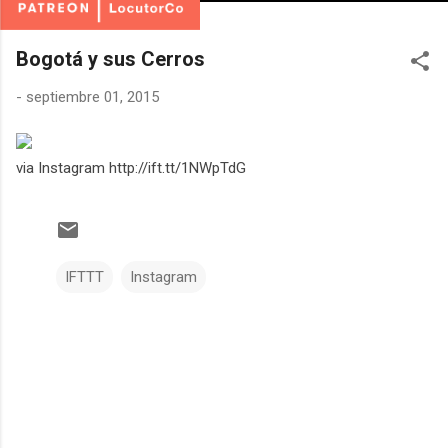
Bogotá y sus Cerros
-
septiembre 01, 2015
via Instagram http://ift.tt/1NWpTdG
IFTTT
Instagram
C
o
m
e
n