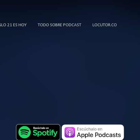
Ir al contenido principal
IGLO 21 ES HOY
TODO SOBRE PODCAST
LOCUTOR.CO