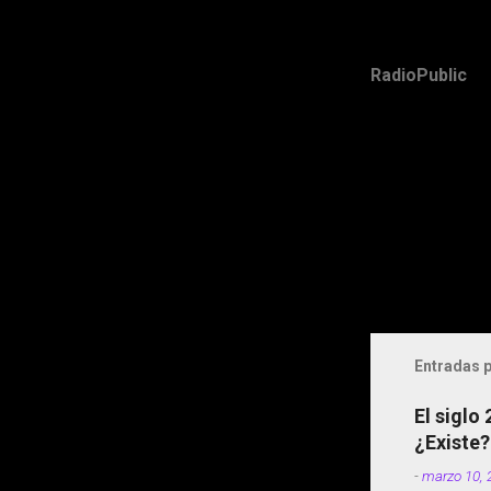
RadioPublic
Entradas p
El siglo
¿Existe?
-
marzo 10, 