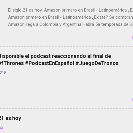
El siglo 21 es hoy: Amazon primero en Brasil - Latinoamérica ¿E
Amazon primero en Brasil - Latinoamérica ¿Existe? Se compran 
Amazon llega a Colombia y Argentina Habrá 5a temporada de Bl
Twitter deja de verificar cuentas Responden los fotógrafos Bria
copyright en Instagram Música y vídeo selfies en la red social Ri
Scott saca a Kevin Spacey de su película Francisco regaña a lo
el smartphone en sus misas La serie de la Tierra Media GoBee -
disponible el podcast reaccionando al final de
de bicicletas de alquiler Stop Motion en Instagram Vodafone: m
Thrones #PodcastEnEspañol #JuegoDeTronos
tumbado. Amazon Music: Chingo yo, chingas tu... http://amzn.t
2019
Wifi en el avión #Jpod17 Live Photos en Google Photos Llegan
Partimos Dictados en Android El tamaño y su importancia...
 21 es hoy
022