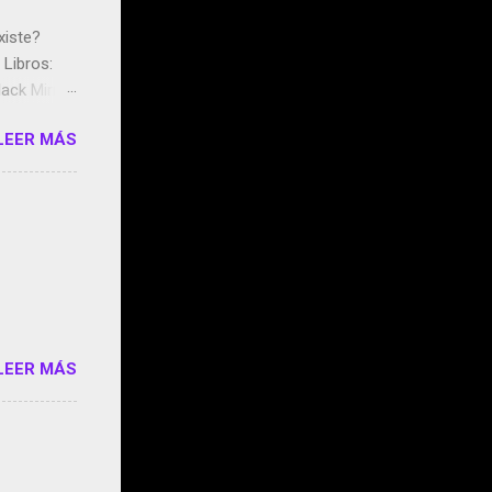
xiste?
Libros:
ack Mirror
n May y el
LEER MÁS
ddley
s que usan
 StartUp
e siento
o/2z1UkPK
do
LEER MÁS