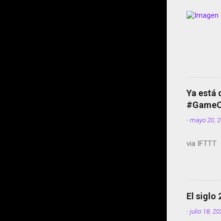
Ya está 
#GameOf
-
mayo 20, 
via IFTTT
El siglo
-
julio 18, 2