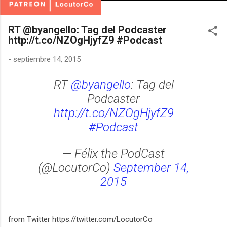
RT @byangello: Tag del Podcaster
http://t.co/NZOgHjyfZ9 #Podcast
-
septiembre 14, 2015
RT
@byangello
: Tag del
Podcaster
http://t.co/NZOgHjyfZ9
#Podcast
— Félix the PodCast
(@LocutorCo)
September 14,
2015
from Twitter https://twitter.com/LocutorCo