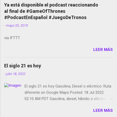
copyright en Instagram Música y vídeo selfies en la
Ya está disponible el podcast reaccionando
red social Riddley Scott saca a Kevin Spacey de su
al final de #GameOfThrones
película Francisco regaña a los que usan el
#PodcastEnEspañol #JuegoDeTronos
smartphone en sus misas La serie de la Tierra
-
mayo 20, 2019
Media GoBee - StartUp de bicicletas de alquiler
Stop Motion en Instagram Vodafone: me siento
via IFTTT
tumbado. Amazon Music: Chingo yo, chingas tu...
http://amzn.to/2z1UkPK Wifi en el avión #Jpod17
LEER MÁS
Live Photos en Google Photos Llegando Partimos
Dictados en Android El tamaño y su importancia...
El siglo 21 es hoy
-
julio 18, 2022
El siglo 21 es hoy Gasolina, Diesel o eléctrico: Ruta
diferente en Google Maps Posted: 18 Jul 2022
02:10 AM PDT Gasolina, diesel, híbrido o eléctrico:
según el motor podrás tener una ruta diferente en
LEER MÁS
Google Maps. Google Maps continúa