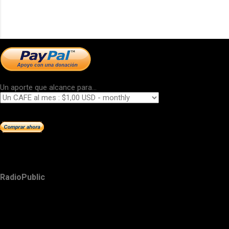
Un aporte que alcance para...
RadioPublic