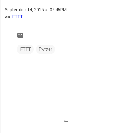
September 14, 2015 at 02:46PM
via
IFTTT
IFTTT
Twitter
C
o
m
e
n
t
a
r
i