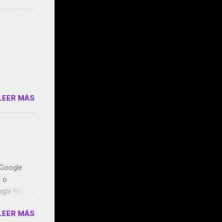
s que usan
 StartUp
e siento
o/2z1UkPK
do
LEER MÁS
n Google
o o
ogle Maps.
ntidos uno
LEER MÁS
t, la