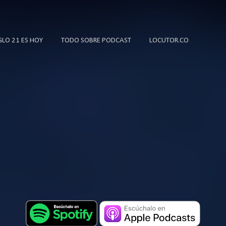
Ir al contenido principal
IGLO 21 ES HOY
TODO SOBRE PODCAST
LOCUTOR.CO