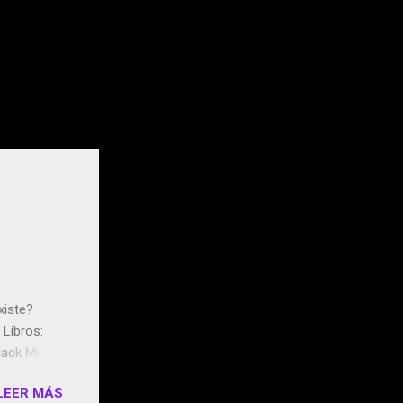
xiste?
Libros:
ack Mirror
n May y el
LEER MÁS
ddley