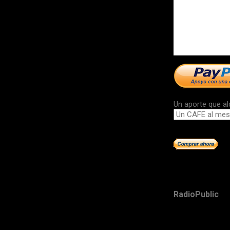
Un aporte que al
RadioPublic