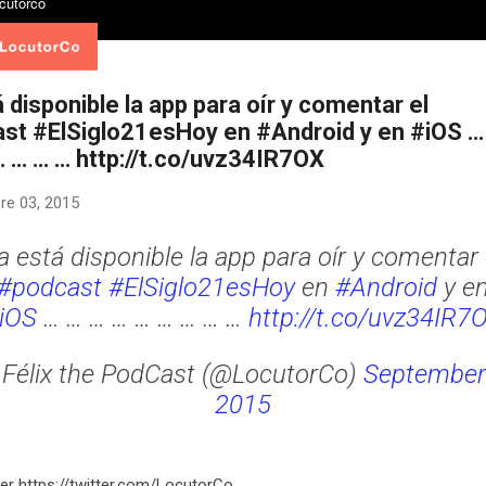
 disponible la app para oír y comentar el
st #ElSiglo21esHoy en #Android y en #iOS …
… … … … http://t.co/uvz34IR7OX
re 03, 2015
a está disponible la app para oír y comentar 
#podcast
#ElSiglo21esHoy
en
#Android
y e
iOS
… … … … … … … … …
http://t.co/uvz34IR7
Félix the PodCast (@LocutorCo)
September 
2015
er https://twitter.com/LocutorCo