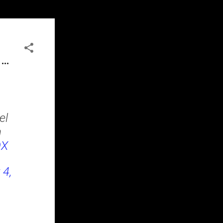
 …
el
n
OX
4,