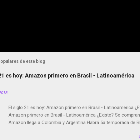
opulares de este blog
 21 es hoy: Amazon primero en Brasil - Latinoamérica
2018
El siglo 21 es hoy: Amazon primero en Brasil - Latinoamérica ¿E
Amazon primero en Brasil - Latinoamérica ¿Existe? Se compran 
Amazon llega a Colombia y Argentina Habrá 5a temporada de Bl
Twitter deja de verificar cuentas Responden los fotógrafos Bria
copyright en Instagram Música y vídeo selfies en la red social Ri