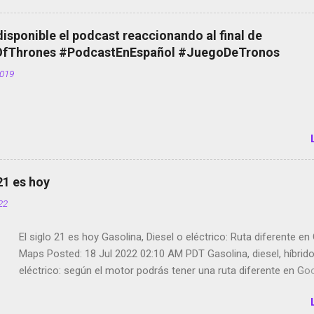
Scott saca a Kevin Spacey de su película Francisco regaña a lo
el smartphone en sus misas La serie de la Tierra Media GoBee -
disponible el podcast reaccionando al final de
de bicicletas de alquiler Stop Motion en Instagram Vodafone: m
Thrones #PodcastEnEspañol #JuegoDeTronos
tumbado. Amazon Music: Chingo yo, chingas tu... http://amzn.t
2019
Wifi en el avión #Jpod17 Live Photos en Google Photos Llegan
Partimos Dictados en Android El tamaño y su importancia...
 21 es hoy
022
El siglo 21 es hoy Gasolina, Diesel o eléctrico: Ruta diferente e
Maps Posted: 18 Jul 2022 02:10 AM PDT Gasolina, diesel, híbrid
eléctrico: según el motor podrás tener una ruta diferente en Go
Google Maps continúa evolucionando todos los días en dos se
de esos sentidos es lo que hacen los desarrolladores de Alphabe