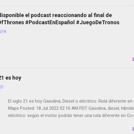
Scott saca a Kevin Spacey de su película Francisco regaña a lo
el smartphone en sus misas La serie de la Tierra Media GoBee -
disponible el podcast reaccionando al final de
de bicicletas de alquiler Stop Motion en Instagram Vodafone: m
Thrones #PodcastEnEspañol #JuegoDeTronos
tumbado. Amazon Music: Chingo yo, chingas tu... http://amzn.t
2019
Wifi en el avión #Jpod17 Live Photos en Google Photos Llegan
Partimos Dictados en Android El tamaño y su importancia...
 21 es hoy
022
El siglo 21 es hoy Gasolina, Diesel o eléctrico: Ruta diferente e
Maps Posted: 18 Jul 2022 02:10 AM PDT Gasolina, diesel, híbrid
eléctrico: según el motor podrás tener una ruta diferente en Go
Google Maps continúa evolucionando todos los días en dos se
de esos sentidos es lo que hacen los desarrolladores de Alphabe