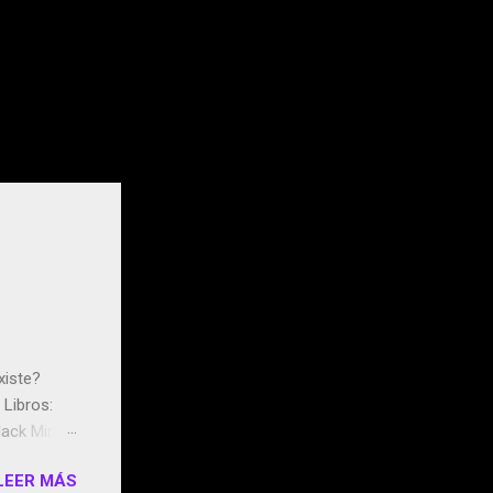
xiste?
Libros:
ack Mirror
n May y el
LEER MÁS
ddley