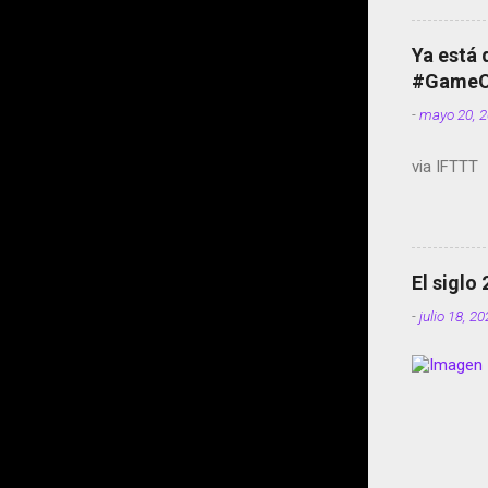
Ya está 
#GameOf
-
mayo 20, 
via IFTTT
El siglo
-
julio 18, 2