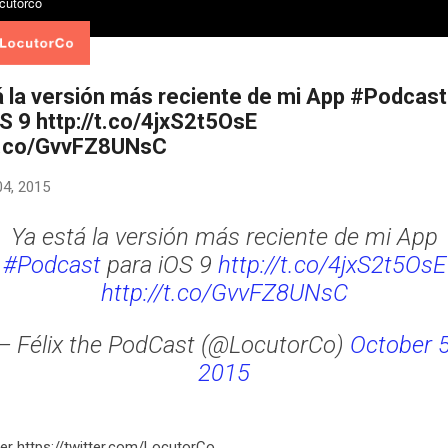
á la versión más reciente de mi App #Podcast
S 9 http://t.co/4jxS2t5OsE
/t.co/GvvFZ8UNsC
04, 2015
Ya está la versión más reciente de mi App
#Podcast
para iOS 9
http://t.co/4jxS2t5OsE
http://t.co/GvvFZ8UNsC
— Félix the PodCast (@LocutorCo)
October 5
2015
er https://twitter.com/LocutorCo