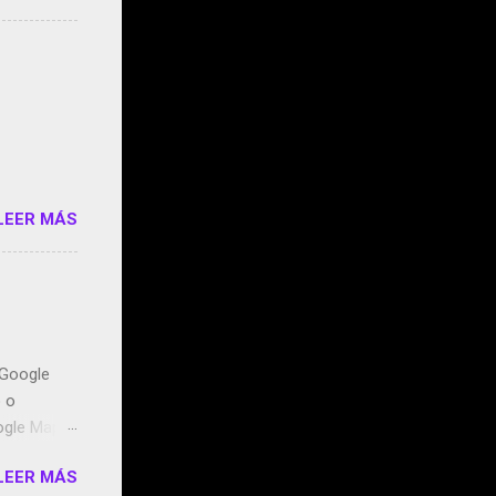
s que usan
 StartUp
e siento
o/2z1UkPK
do
LEER MÁS
n Google
o o
ogle Maps.
ntidos uno
LEER MÁS
t, la