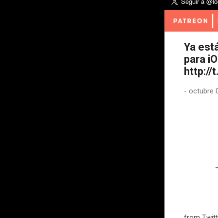
Ya est
para iO
http:/
-
octubre 
from Twitt