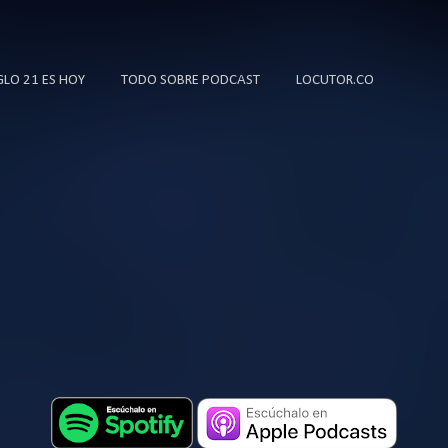
Ir al contenido principal
IGLO 21 ES HOY
TODO SOBRE PODCAST
LOCUTOR.CO