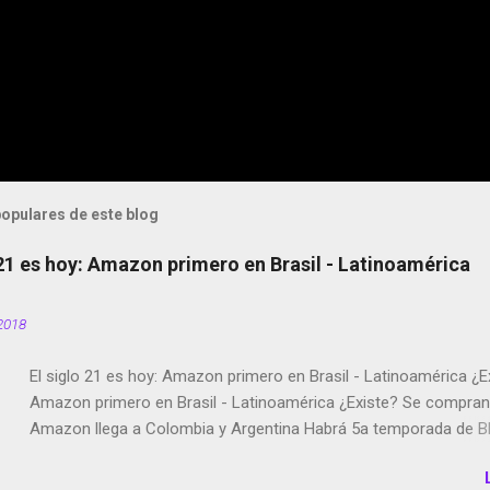
opulares de este blog
 21 es hoy: Amazon primero en Brasil - Latinoamérica
2018
El siglo 21 es hoy: Amazon primero en Brasil - Latinoamérica ¿E
Amazon primero en Brasil - Latinoamérica ¿Existe? Se compran 
Amazon llega a Colombia y Argentina Habrá 5a temporada de Bl
Twitter deja de verificar cuentas Responden los fotógrafos Bria
copyright en Instagram Música y vídeo selfies en la red social Ri