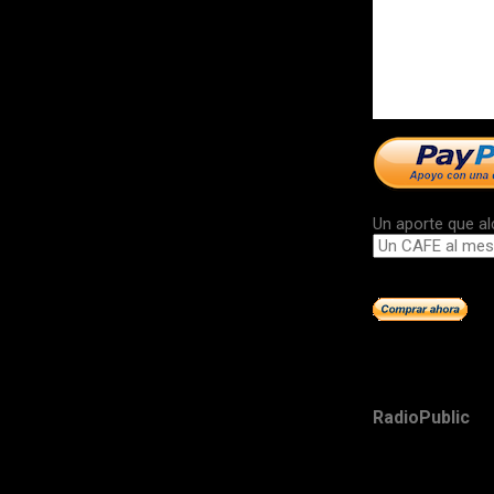
Un aporte que al
RadioPublic