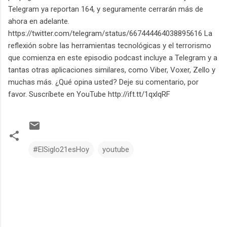
Telegram ya reportan 164, y seguramente cerrarán más de
ahora en adelante.
https://twitter.com/telegram/status/667444464038895616 La
reflexión sobre las herramientas tecnológicas y el terrorismo
que comienza en este episodio podcast incluye a Telegram y a
tantas otras aplicaciones similares, como Viber, Voxer, Zello y
muchas más. ¿Qué opina usted? Deje su comentario, por
favor. Suscríbete en YouTube http://ift.tt/1qxlqRF
#ElSiglo21esHoy
youtube
C
o
m
e