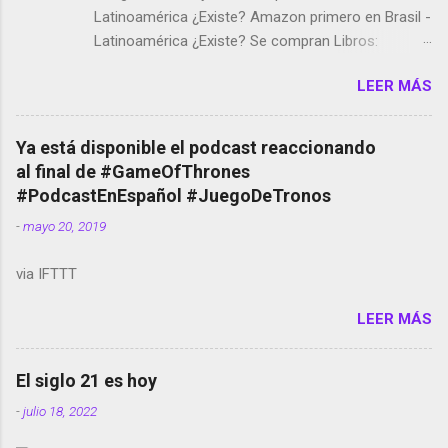
Latinoamérica ¿Existe? Amazon primero en Brasil -
Latinoamérica ¿Existe? Se compran Libros:
Amazon llega a Colombia y Argentina Habrá 5a
LEER MÁS
temporada de Black Mirror Twitter deja de verificar
cuentas Responden los fotógrafos Brian May y el
copyright en Instagram Música y vídeo selfies en la
Ya está disponible el podcast reaccionando
red social Riddley Scott saca a Kevin Spacey de su
al final de #GameOfThrones
película Francisco regaña a los que usan el
#PodcastEnEspañol #JuegoDeTronos
smartphone en sus misas La serie de la Tierra
-
mayo 20, 2019
Media GoBee - StartUp de bicicletas de alquiler
Stop Motion en Instagram Vodafone: me siento
via IFTTT
tumbado. Amazon Music: Chingo yo, chingas tu...
http://amzn.to/2z1UkPK Wifi en el avión #Jpod17
LEER MÁS
Live Photos en Google Photos Llegando Partimos
Dictados en Android El tamaño y su importancia...
El siglo 21 es hoy
-
julio 18, 2022