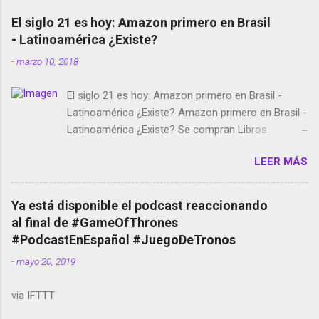
El siglo 21 es hoy: Amazon primero en Brasil
- Latinoamérica ¿Existe?
-
marzo 10, 2018
El siglo 21 es hoy: Amazon primero en Brasil -
Latinoamérica ¿Existe? Amazon primero en Brasil -
Latinoamérica ¿Existe? Se compran Libros:
Amazon llega a Colombia y Argentina Habrá 5a
LEER MÁS
temporada de Black Mirror Twitter deja de verificar
cuentas Responden los fotógrafos Brian May y el
copyright en Instagram Música y vídeo selfies en la
Ya está disponible el podcast reaccionando
red social Riddley Scott saca a Kevin Spacey de su
al final de #GameOfThrones
película Francisco regaña a los que usan el
#PodcastEnEspañol #JuegoDeTronos
smartphone en sus misas La serie de la Tierra
-
mayo 20, 2019
Media GoBee - StartUp de bicicletas de alquiler
Stop Motion en Instagram Vodafone: me siento
via IFTTT
tumbado. Amazon Music: Chingo yo, chingas tu...
http://amzn.to/2z1UkPK Wifi en el avión #Jpod17