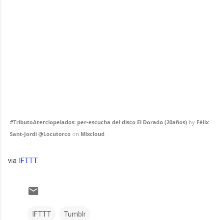
#TributoAterciopelados: per-escucha del disco El Dorado (20años)
by
Félix
Sant-Jordi @Locutorco
on
Mixcloud
via
IFTTT
IFTTT
Tumblr