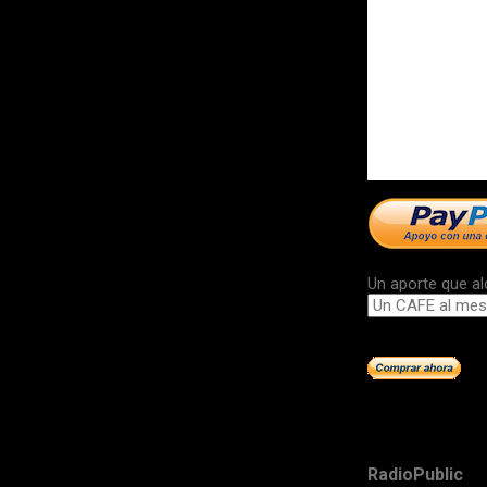
Un aporte que al
RadioPublic