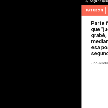
Parte f
que "ju
grabé,
median
esa po
segund
-
noviembr