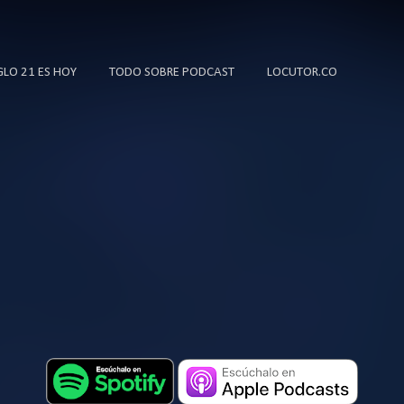
Ir al contenido principal
IGLO 21 ES HOY
TODO SOBRE PODCAST
LOCUTOR.CO