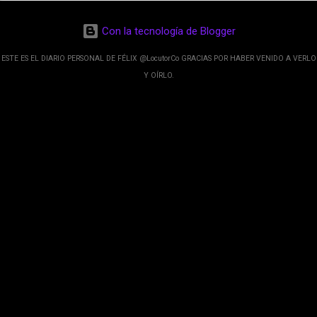
de esos sentidos es lo que hacen los
desarrolladores de Alphabet, la compañía matriz
Con la tecnología de Blogger
de Google; y por el otro lado tenemos el
crecimiento de Google Maps con lo que
ESTE ES EL DIARIO PERSONAL DE FÉLIX @LocutorCo GRACIAS POR HABER VENIDO A VERLO
informamos los usuarios reseñas del lugares
Y OÍRLO.
indicaciones p...