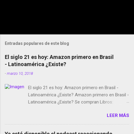
Entradas populares de este blog
El siglo 21 es hoy: Amazon primero en Brasil
- Latinoamérica ¿Existe?
-
marzo 10, 2018
El siglo 21 es hoy: Amazon primero en Brasil -
Latinoamérica ¿Existe? Amazon primero en Brasil -
Latinoamérica ¿Existe? Se compran Libros:
Amazon llega a Colombia y Argentina Habrá 5a
LEER MÁS
temporada de Black Mirror Twitter deja de verificar
cuentas Responden los fotógrafos Brian May y el
copyright en Instagram Música y vídeo selfies en la
Ya está disponible el podcast reaccionando