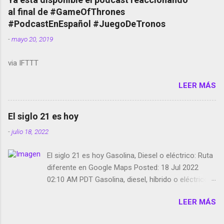
red social Riddley Scott saca a Kevin Spacey de su
al final de #GameOfThrones
película Francisco regaña a los que usan el
#PodcastEnEspañol #JuegoDeTronos
smartphone en sus misas La serie de la Tierra
-
mayo 20, 2019
Media GoBee - StartUp de bicicletas de alquiler
Stop Motion en Instagram Vodafone: me siento
via IFTTT
tumbado. Amazon Music: Chingo yo, chingas tu...
http://amzn.to/2z1UkPK Wifi en el avión #Jpod17
LEER MÁS
Live Photos en Google Photos Llegando Partimos
Dictados en Android El tamaño y su importancia...
El siglo 21 es hoy
-
julio 18, 2022
El siglo 21 es hoy Gasolina, Diesel o eléctrico: Ruta
diferente en Google Maps Posted: 18 Jul 2022
02:10 AM PDT Gasolina, diesel, híbrido o eléctrico:
según el motor podrás tener una ruta diferente en
LEER MÁS
Google Maps. Google Maps continúa
evolucionando todos los días en dos sentidos uno