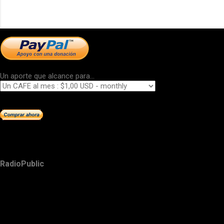
Un aporte que alcance para...
RadioPublic