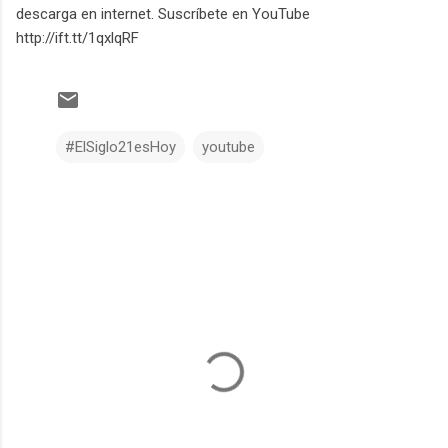
descarga en internet. Suscríbete en YouTube
http://ift.tt/1qxlqRF
#ElSiglo21esHoy
youtube
C
o
m
e
n
t
a
r
i