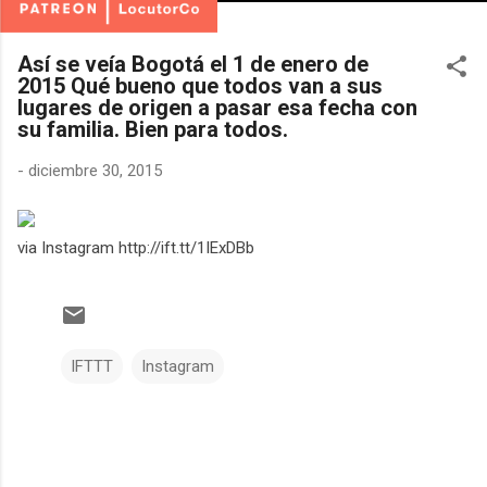
Así se veía Bogotá el 1 de enero de
2015 Qué bueno que todos van a sus
lugares de origen a pasar esa fecha con
su familia. Bien para todos.
-
diciembre 30, 2015
via Instagram http://ift.tt/1IExDBb
IFTTT
Instagram
C
o
m