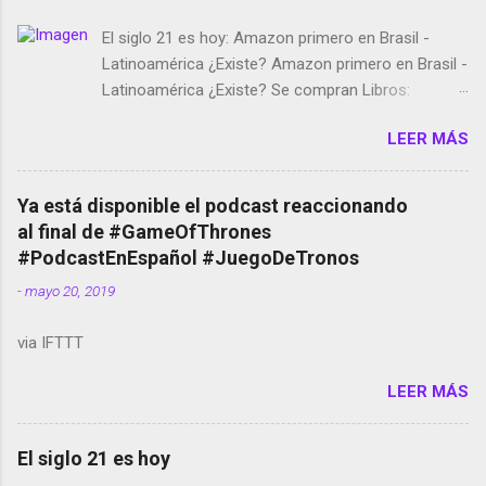
El siglo 21 es hoy: Amazon primero en Brasil -
Latinoamérica ¿Existe? Amazon primero en Brasil -
Latinoamérica ¿Existe? Se compran Libros:
Amazon llega a Colombia y Argentina Habrá 5a
LEER MÁS
temporada de Black Mirror Twitter deja de verificar
cuentas Responden los fotógrafos Brian May y el
copyright en Instagram Música y vídeo selfies en la
Ya está disponible el podcast reaccionando
red social Riddley Scott saca a Kevin Spacey de su
al final de #GameOfThrones
película Francisco regaña a los que usan el
#PodcastEnEspañol #JuegoDeTronos
smartphone en sus misas La serie de la Tierra
-
mayo 20, 2019
Media GoBee - StartUp de bicicletas de alquiler
Stop Motion en Instagram Vodafone: me siento
via IFTTT
tumbado. Amazon Music: Chingo yo, chingas tu...
http://amzn.to/2z1UkPK Wifi en el avión #Jpod17
LEER MÁS
Live Photos en Google Photos Llegando Partimos
Dictados en Android El tamaño y su importancia...
El siglo 21 es hoy